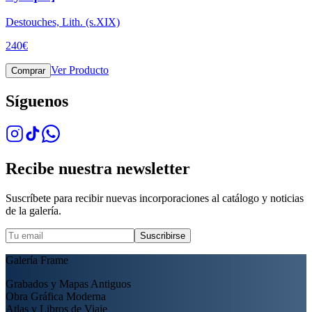
Destouches, Lith. (s.XIX)
240
€
Ver Producto
Comprar
Síguenos
Recibe nuestra newsletter
Suscríbete para recibir nuevas incorporaciones al catálogo y noticias
de la galería.
Suscribirse
Galería Frame
Grabados y Mapas Antiguos
Obra Gráfica Moderna
Atlas y Libros de Viaje