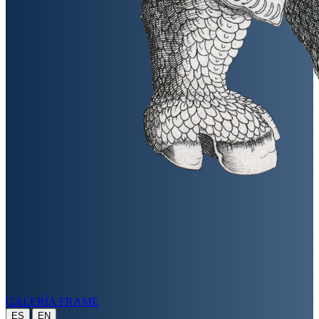
GALERÍA FRAME
|
ES
EN