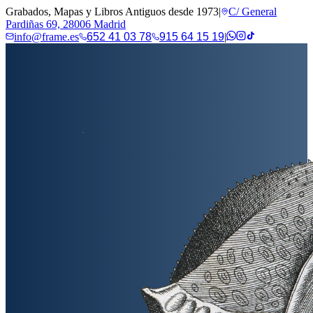
Grabados, Mapas y Libros Antiguos desde 1973
|
C/ General
Pardiñas 69, 28006 Madrid
info@frame.es
652 41 03 78
915 64 15 19
|