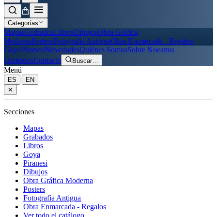
Categorías
Mapas
Grabados
Libros
Dibujos
Obra Gráfica
Moderna
Posters
Fotografía Antigua
Obra Enmarcada - Regalos
Goya
Piranesi
Novedades
Quiénes Somos
Sobre Nuestros
Grabados
Contacto
Buscar
…
Menú
|
ES
EN
✕
Secciones
Mapas
Grabados
Libros
Goya
Piranesi
Dibujos
Obra Gráfica Moderna
Posters
Fotografía Antigua
Obra Enmarcada - Regalos
Ver todo el catálogo