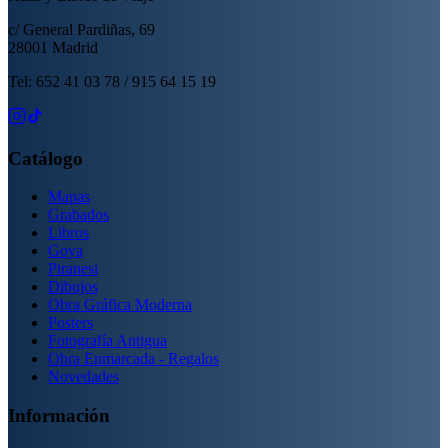
c/ General Pardiñas, 69
28001 Madrid
Tel: 652 41 03 78 / 915 64 15 19
Catálogo
Mapas
Grabados
Libros
Goya
Piranesi
Dibujos
Obra Gráfica Moderna
Posters
Fotografía Antigua
Obra Enmarcada - Regalos
Novedades
Información