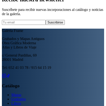
Suscríbete para recibir nuevas incorporaciones al catálogo y noticias
de la galería.
Suscribirse
Galería Frame
Grabados y Mapas Antiguos
Obra Gráfica Moderna
Atlas y Libros de Viaje
c/ General Pardiñas, 69
28001 Madrid
Tel: 652 41 03 78 / 915 64 15 19
Catálogo
Mapas
Grabados
Libros