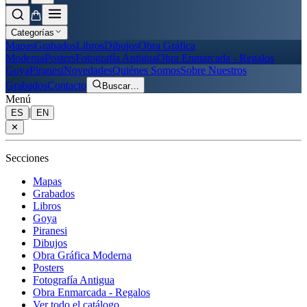
Categorías
Mapas
Grabados
Libros
Dibujos
Obra Gráfica
Moderna
Posters
Fotografía Antigua
Obra Enmarcada - Regalos
Goya
Piranesi
Novedades
Quiénes Somos
Sobre Nuestros
Grabados
Contacto
Buscar
…
Menú
|
ES
EN
✕
Secciones
Mapas
Grabados
Libros
Goya
Piranesi
Dibujos
Obra Gráfica Moderna
Posters
Fotografía Antigua
Obra Enmarcada - Regalos
Ver todo el catálogo