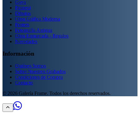
Goya
Piranesi
Dibujos
Obra Gráfica Moderna
Posters
Fotografía Antigua
Obra Enmarcada - Regalos
Novedades
Información
Quiénes Somos
Sobre Nuestros Grabados
Condiciones de Compra
Contacto
©
2026
Galería Frame. Todos los derechos reservados.