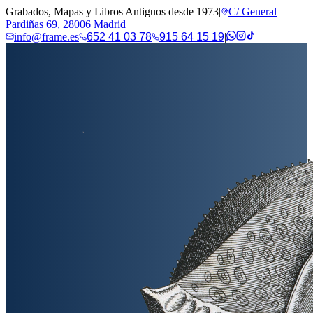
Grabados, Mapas y Libros Antiguos desde 1973
|
C/ General
Pardiñas 69, 28006 Madrid
info@frame.es
652 41 03 78
915 64 15 19
|