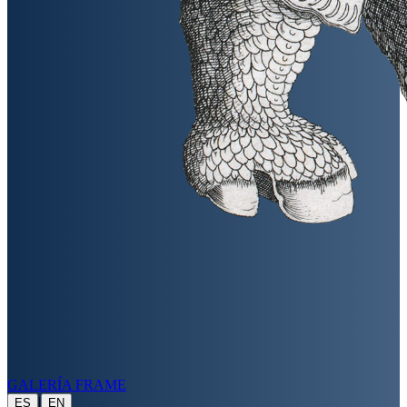
GALERÍA FRAME
|
ES
EN