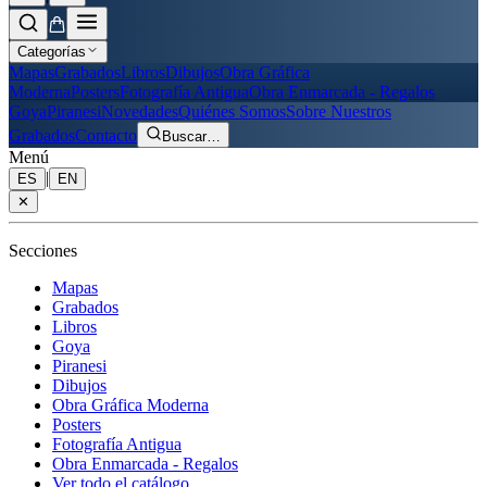
Categorías
Mapas
Grabados
Libros
Dibujos
Obra Gráfica
Moderna
Posters
Fotografía Antigua
Obra Enmarcada - Regalos
Goya
Piranesi
Novedades
Quiénes Somos
Sobre Nuestros
Grabados
Contacto
Buscar
…
Menú
|
ES
EN
✕
Secciones
Mapas
Grabados
Libros
Goya
Piranesi
Dibujos
Obra Gráfica Moderna
Posters
Fotografía Antigua
Obra Enmarcada - Regalos
Ver todo el catálogo