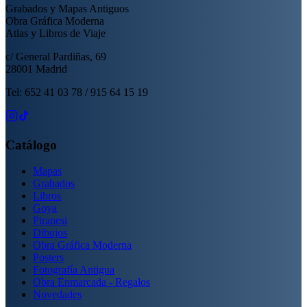
Grabados y Mapas Antiguos
Obra Gráfica Moderna
Atlas y Libros de Viaje
c/ General Pardiñas, 69
28001 Madrid
Tel: 652 41 03 78 / 915 64 15 19
Catálogo
Mapas
Grabados
Libros
Goya
Piranesi
Dibujos
Obra Gráfica Moderna
Posters
Fotografía Antigua
Obra Enmarcada - Regalos
Novedades