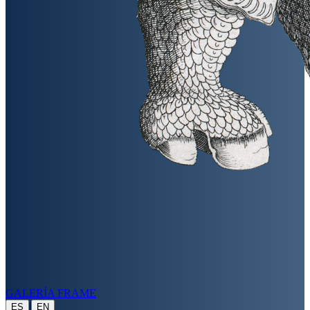
GALERÍA FRAME
|
ES
EN