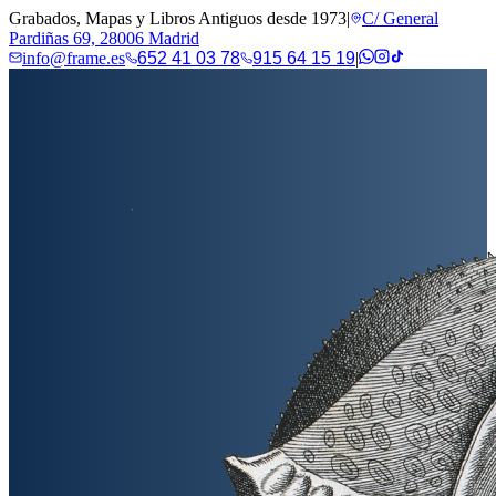
Grabados, Mapas y Libros Antiguos desde 1973
|
C/ General
Pardiñas 69, 28006 Madrid
info@frame.es
652 41 03 78
915 64 15 19
|