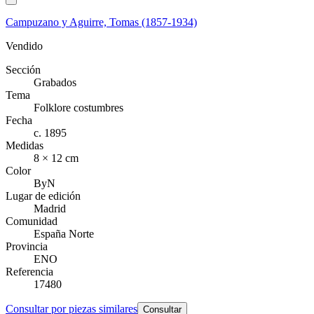
Campuzano y Aguirre, Tomas (1857-1934)
Vendido
Sección
Grabados
Tema
Folklore costumbres
Fecha
c. 1895
Medidas
8 × 12 cm
Color
ByN
Lugar de edición
Madrid
Comunidad
España Norte
Provincia
ENO
Referencia
17480
Consultar por piezas similares
Consultar