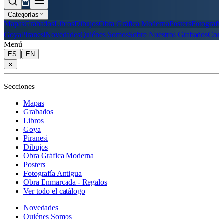
Categorías
Mapas
Grabados
Libros
Dibujos
Obra Gráfica Moderna
Posters
Fotograf
Goya
Piranesi
Novedades
Quiénes Somos
Sobre Nuestros Grabados
Con
Menú
|
ES
EN
✕
Secciones
Mapas
Grabados
Libros
Goya
Piranesi
Dibujos
Obra Gráfica Moderna
Posters
Fotografía Antigua
Obra Enmarcada - Regalos
Ver todo el catálogo
Novedades
Quiénes Somos