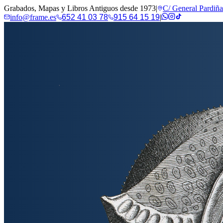
Grabados, Mapas y Libros Antiguos desde 1973
|
C/ General Pardiñ
info@frame.es
652 41 03 78
915 64 15 19
|