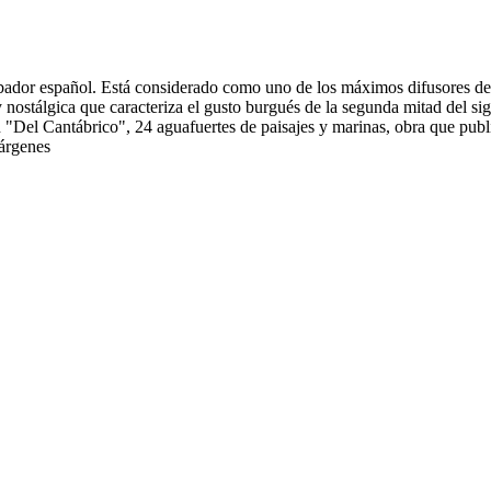
abador español. Está considerado como uno de los máximos difusores d
 y nostálgica que caracteriza el gusto burgués de la segunda mitad del 
 "Del Cantábrico", 24 aguafuertes de paisajes y marinas, obra que publi
márgenes