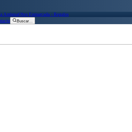
ía Antigua
Obra Enmarcada - Regalos
tacto
Buscar
…