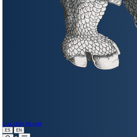
GALERÍA FRAME
|
ES
EN