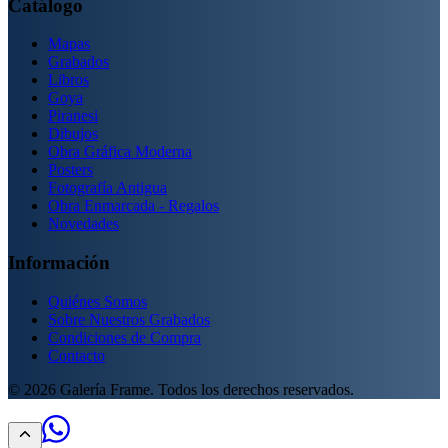
Catálogo
Mapas
Grabados
Libros
Goya
Piranesi
Dibujos
Obra Gráfica Moderna
Posters
Fotografía Antigua
Obra Enmarcada - Regalos
Novedades
Información
Quiénes Somos
Sobre Nuestros Grabados
Condiciones de Compra
Contacto
©
2026
Galería Frame. Todos los derechos reservados.