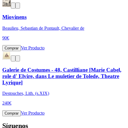
Miovinens
Beaulieu, Sebastian de Pontault, Chevalier de
90
€
Ver Producto
Comprar
Galerie de Costumes - 48, Castilliane [Marie Cabel,
role d' Elvire, dans Le muletier de Tolede, Theatre
Lyrique]
Destouches, Lith. (s.XIX)
240
€
Ver Producto
Comprar
Síguenos