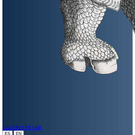
GALERÍA FRAME
|
ES
EN