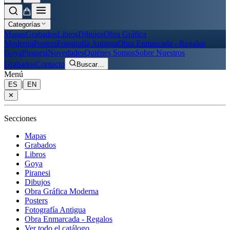
Categorías
Mapas
Grabados
Libros
Dibujos
Obra Gráfica
Moderna
Posters
Fotografía Antigua
Obra Enmarcada - Regalos
Goya
Piranesi
Novedades
Quiénes Somos
Sobre Nuestros
Grabados
Contacto
Buscar
…
Menú
|
ES
EN
✕
Secciones
Mapas
Grabados
Libros
Goya
Piranesi
Dibujos
Obra Gráfica Moderna
Posters
Fotografía Antigua
Obra Enmarcada - Regalos
Ver todo el catálogo