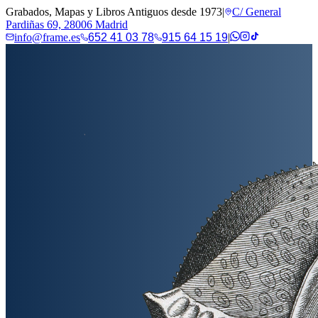
Grabados, Mapas y Libros Antiguos desde 1973
|
C/ General
Pardiñas 69, 28006 Madrid
info@frame.es
652 41 03 78
915 64 15 19
|