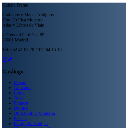
Galería Frame
Grabados y Mapas Antiguos
Obra Gráfica Moderna
Atlas y Libros de Viaje
c/ General Pardiñas, 69
28001 Madrid
Tel: 652 41 03 78 / 915 64 15 19
Catálogo
Mapas
Grabados
Libros
Goya
Piranesi
Dibujos
Obra Gráfica Moderna
Posters
Fotografía Antigua