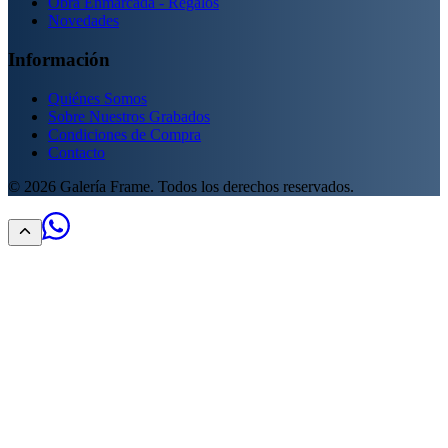
Obra Enmarcada - Regalos
Novedades
Información
Quiénes Somos
Sobre Nuestros Grabados
Condiciones de Compra
Contacto
©
2026
Galería Frame. Todos los derechos reservados.