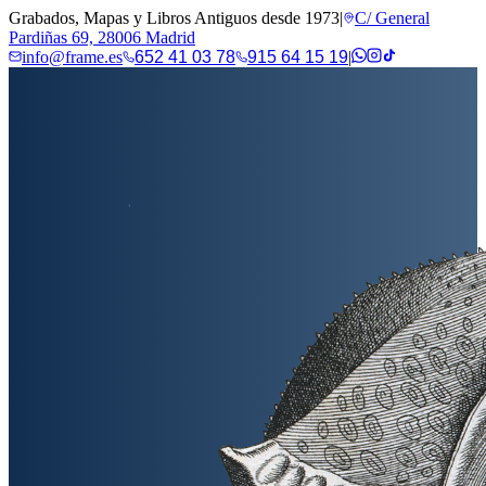
Grabados, Mapas y Libros Antiguos desde 1973
|
C/ General
Pardiñas 69, 28006 Madrid
info@frame.es
652 41 03 78
915 64 15 19
|