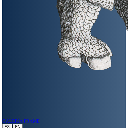
GALERÍA FRAME
|
ES
EN