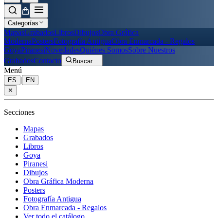
Categorías
Mapas
Grabados
Libros
Dibujos
Obra Gráfica
Moderna
Posters
Fotografía Antigua
Obra Enmarcada - Regalos
Goya
Piranesi
Novedades
Quiénes Somos
Sobre Nuestros
Grabados
Contacto
Buscar
…
Menú
|
ES
EN
✕
Secciones
Mapas
Grabados
Libros
Goya
Piranesi
Dibujos
Obra Gráfica Moderna
Posters
Fotografía Antigua
Obra Enmarcada - Regalos
Ver todo el catálogo