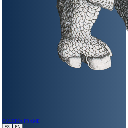
GALERÍA FRAME
|
ES
EN