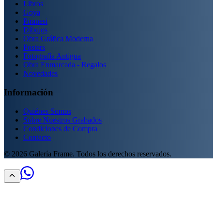
Libros
Goya
Piranesi
Dibujos
Obra Gráfica Moderna
Posters
Fotografía Antigua
Obra Enmarcada - Regalos
Novedades
Información
Quiénes Somos
Sobre Nuestros Grabados
Condiciones de Compra
Contacto
©
2026
Galería Frame. Todos los derechos reservados.