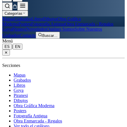
Categorías
Mapas
Grabados
Libros
Dibujos
Obra Gráfica
Moderna
Posters
Fotografía Antigua
Obra Enmarcada - Regalos
Goya
Piranesi
Novedades
Quiénes Somos
Sobre Nuestros
Grabados
Contacto
Buscar
…
Menú
|
ES
EN
✕
Secciones
Mapas
Grabados
Libros
Goya
Piranesi
Dibujos
Obra Gráfica Moderna
Posters
Fotografía Antigua
Obra Enmarcada - Regalos
Ver todo el catálogo