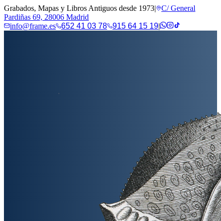
Grabados, Mapas y Libros Antiguos desde 1973
|
C/ General
Pardiñas 69, 28006 Madrid
info@frame.es
652 41 03 78
915 64 15 19
|