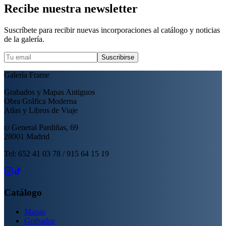
Recibe nuestra newsletter
Suscríbete para recibir nuevas incorporaciones al catálogo y noticias
de la galería.
Suscribirse
Galería Frame
Grabados y Mapas Antiguos
Obra Gráfica Moderna
Atlas y Libros de Viaje
c/ General Pardiñas, 69
28001 Madrid
Tel: 652 41 03 78 / 915 64 15 19
Catálogo
Mapas
Grabados