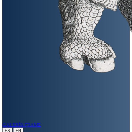
GALERÍA FRAME
|
ES
EN