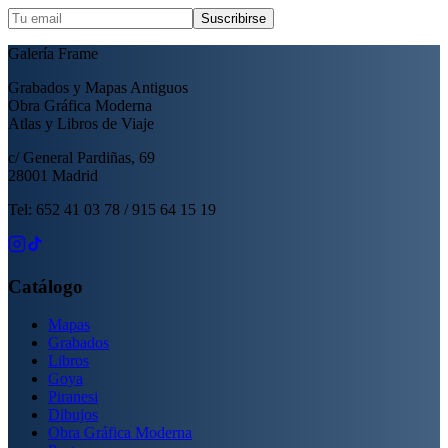
Suscribirse
Galería Frame
Grabados y Mapas Antiguos
Obra Gráfica Moderna
Atlas y Libros de Viaje
c/ General Pardiñas, 69
28001 Madrid
Tel: 652 41 03 78 / 915 64 15 19
Catálogo
Mapas
Grabados
Libros
Goya
Piranesi
Dibujos
Obra Gráfica Moderna