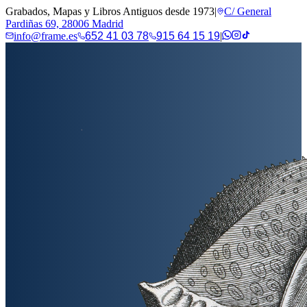
Grabados, Mapas y Libros Antiguos desde 1973
|
C/ General
Pardiñas 69, 28006 Madrid
info@frame.es
652 41 03 78
915 64 15 19
|