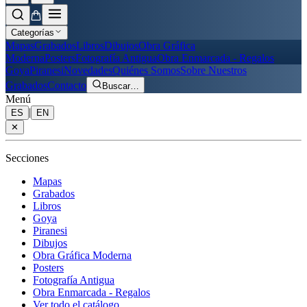
Categorías
Mapas
Grabados
Libros
Dibujos
Obra Gráfica
Moderna
Posters
Fotografía Antigua
Obra Enmarcada - Regalos
Goya
Piranesi
Novedades
Quiénes Somos
Sobre Nuestros
Grabados
Contacto
Buscar
…
Menú
|
ES
EN
✕
Secciones
Mapas
Grabados
Libros
Goya
Piranesi
Dibujos
Obra Gráfica Moderna
Posters
Fotografía Antigua
Obra Enmarcada - Regalos
Ver todo el catálogo