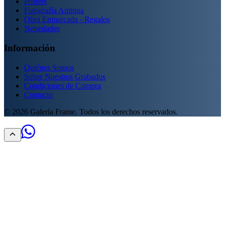
Posters
Fotografía Antigua
Obra Enmarcada - Regalos
Novedades
Información
Quiénes Somos
Sobre Nuestros Grabados
Condiciones de Compra
Contacto
©
2026
Galería Frame. Todos los derechos reservados.