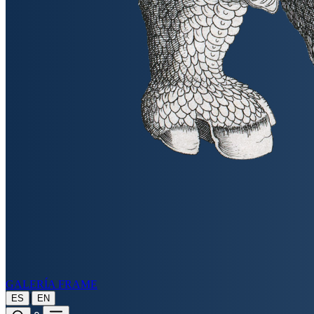
GALERÍA FRAME
|
ES
EN