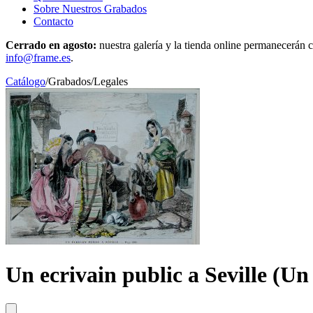
Sobre Nuestros Grabados
Contacto
Cerrado en agosto:
nuestra galería y la tienda online permanecerán c
info@frame.es
.
Catálogo
/
Grabados
/
Legales
Un ecrivain public a Seville (Un