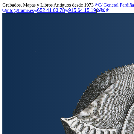
Grabados, Mapas y Libros Antiguos desde 1973
|
C/ General Pardiñ
info@frame.es
652 41 03 78
915 64 15 19
|