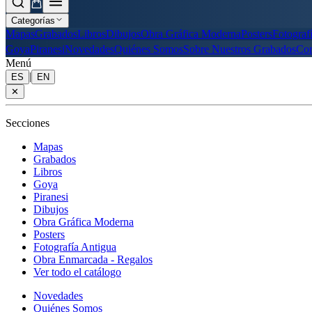
Categorías
Mapas
Grabados
Libros
Dibujos
Obra Gráfica Moderna
Posters
Fotograf
Goya
Piranesi
Novedades
Quiénes Somos
Sobre Nuestros Grabados
Con
Menú
|
ES
EN
✕
Secciones
Mapas
Grabados
Libros
Goya
Piranesi
Dibujos
Obra Gráfica Moderna
Posters
Fotografía Antigua
Obra Enmarcada - Regalos
Ver todo el catálogo
Novedades
Quiénes Somos