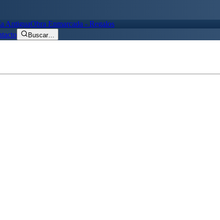
ía Antigua
Obra Enmarcada - Regalos
tacto
Buscar
…