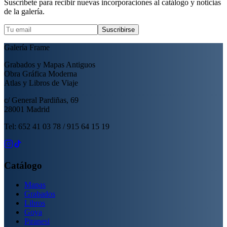
Suscríbete para recibir nuevas incorporaciones al catálogo y noticias
de la galería.
Suscribirse
Galería Frame
Grabados y Mapas Antiguos
Obra Gráfica Moderna
Atlas y Libros de Viaje
c/ General Pardiñas, 69
28001 Madrid
Tel: 652 41 03 78 / 915 64 15 19
Catálogo
Mapas
Grabados
Libros
Goya
Piranesi