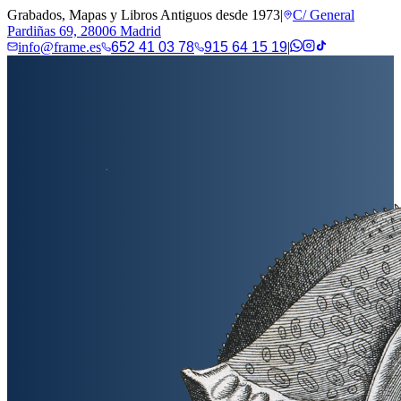
Grabados, Mapas y Libros Antiguos desde 1973
|
C/ General
Pardiñas 69, 28006 Madrid
info@frame.es
652 41 03 78
915 64 15 19
|