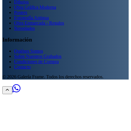
Dibujos
Obra Gráfica Moderna
Posters
Fotografía Antigua
Obra Enmarcada - Regalos
Novedades
Información
Quiénes Somos
Sobre Nuestros Grabados
Condiciones de Compra
Contacto
©
2026
Galería Frame. Todos los derechos reservados.