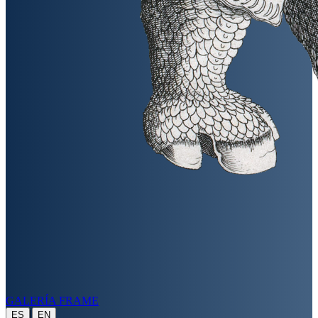
GALERÍA FRAME
|
ES
EN