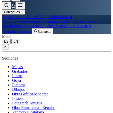
Categorías
Mapas
Grabados
Libros
Dibujos
Obra Gráfica
Moderna
Posters
Fotografía Antigua
Obra Enmarcada - Regalos
Goya
Piranesi
Novedades
Quiénes Somos
Sobre Nuestros
Grabados
Contacto
Buscar
…
Menú
|
ES
EN
✕
Secciones
Mapas
Grabados
Libros
Goya
Piranesi
Dibujos
Obra Gráfica Moderna
Posters
Fotografía Antigua
Obra Enmarcada - Regalos
Ver todo el catálogo