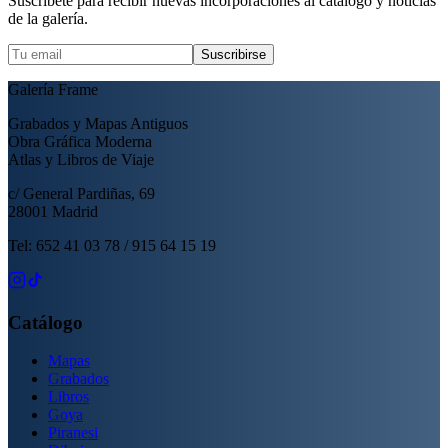
Suscríbete para recibir nuevas incorporaciones al catálogo y noticias
de la galería.
Suscribirse
Galería Frame
Grabados y Mapas Antiguos
Obra Gráfica Moderna
Atlas y Libros de Viaje
c/ General Pardiñas, 69
28001 Madrid
Tel: 652 41 03 78 / 915 64 15 19
Catálogo
Mapas
Grabados
Libros
Goya
Piranesi