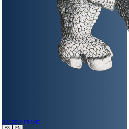
GALERÍA FRAME
|
ES
EN