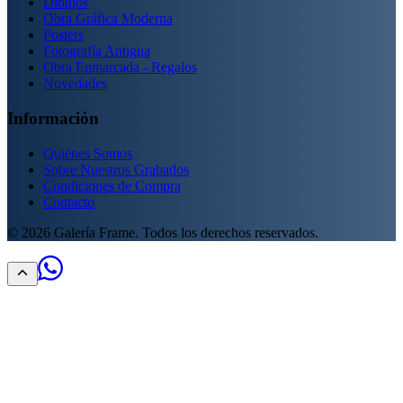
Dibujos
Obra Gráfica Moderna
Posters
Fotografía Antigua
Obra Enmarcada - Regalos
Novedades
Información
Quiénes Somos
Sobre Nuestros Grabados
Condiciones de Compra
Contacto
©
2026
Galería Frame. Todos los derechos reservados.