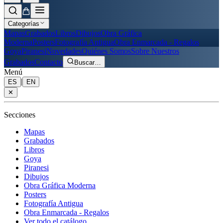
Categorías
Mapas
Grabados
Libros
Dibujos
Obra Gráfica
Moderna
Posters
Fotografía Antigua
Obra Enmarcada - Regalos
Goya
Piranesi
Novedades
Quiénes Somos
Sobre Nuestros
Grabados
Contacto
Buscar
…
Menú
|
ES
EN
✕
Secciones
Mapas
Grabados
Libros
Goya
Piranesi
Dibujos
Obra Gráfica Moderna
Posters
Fotografía Antigua
Obra Enmarcada - Regalos
Ver todo el catálogo