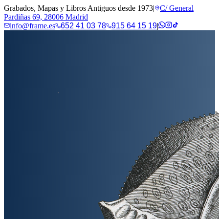
Grabados, Mapas y Libros Antiguos desde 1973
|
C/ General
Pardiñas 69, 28006 Madrid
info@frame.es
652 41 03 78
915 64 15 19
|