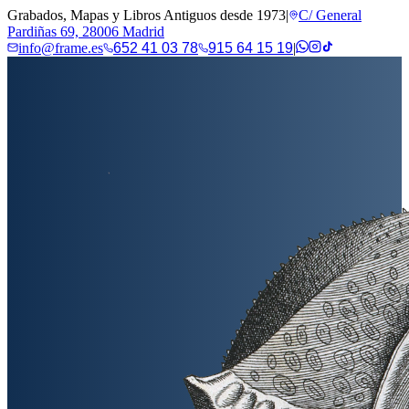
Grabados, Mapas y Libros Antiguos desde 1973
|
C/ General
Pardiñas 69, 28006 Madrid
info@frame.es
652 41 03 78
915 64 15 19
|