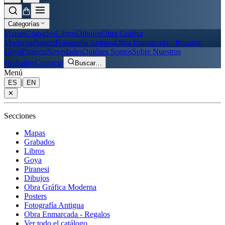
Categorías
Mapas
Grabados
Libros
Dibujos
Obra Gráfica
Moderna
Posters
Fotografía Antigua
Obra Enmarcada - Regalos
Goya
Piranesi
Novedades
Quiénes Somos
Sobre Nuestros
Grabados
Contacto
Buscar
…
Menú
|
ES
EN
✕
Secciones
Mapas
Grabados
Libros
Goya
Piranesi
Dibujos
Obra Gráfica Moderna
Posters
Fotografía Antigua
Obra Enmarcada - Regalos
Ver todo el catálogo