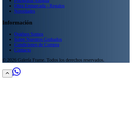
Fotografía Antigua
Obra Enmarcada - Regalos
Novedades
Información
Quiénes Somos
Sobre Nuestros Grabados
Condiciones de Compra
Contacto
©
2026
Galería Frame. Todos los derechos reservados.