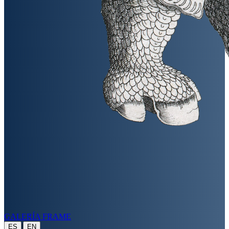
GALERÍA FRAME
|
ES
EN