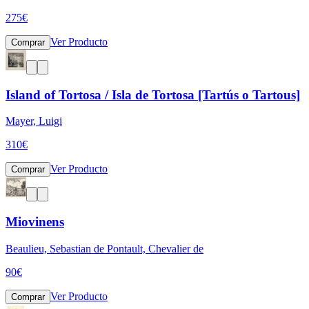
275
€
Ver Producto
Comprar
Island of Tortosa / Isla de Tortosa [Tartús o Tartous]
Mayer, Luigi
310
€
Ver Producto
Comprar
Miovinens
Beaulieu, Sebastian de Pontault, Chevalier de
90
€
Ver Producto
Comprar