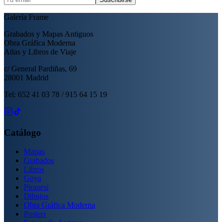
Galería Frame
Grabados y Mapas Antiguos
Obra Gráfica Moderna
Atlas y Libros de Viaje
c/ General Pardiñas, 69
28001 Madrid
Tel: 652 41 03 78 / 915 64 15 19
Catálogo
Mapas
Grabados
Libros
Goya
Piranesi
Dibujos
Obra Gráfica Moderna
Posters