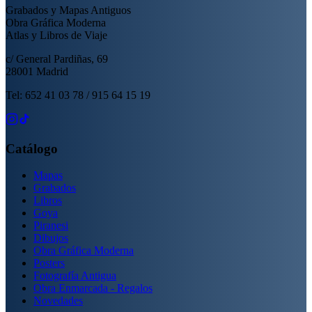
Grabados y Mapas Antiguos
Obra Gráfica Moderna
Atlas y Libros de Viaje
c/ General Pardiñas, 69
28001 Madrid
Tel: 652 41 03 78 / 915 64 15 19
Catálogo
Mapas
Grabados
Libros
Goya
Piranesi
Dibujos
Obra Gráfica Moderna
Posters
Fotografía Antigua
Obra Enmarcada - Regalos
Novedades