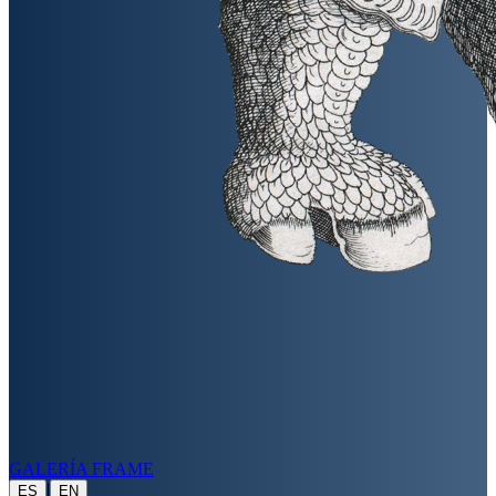
GALERÍA FRAME
|
ES
EN