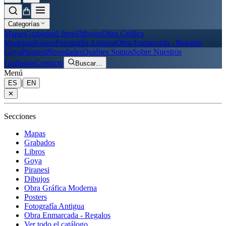
Categorías
Mapas
Grabados
Libros
Dibujos
Obra Gráfica
Moderna
Posters
Fotografía Antigua
Obra Enmarcada - Regalos
Goya
Piranesi
Novedades
Quiénes Somos
Sobre Nuestros
Grabados
Contacto
Buscar
…
Menú
|
ES
EN
✕
Secciones
Mapas
Grabados
Libros
Goya
Piranesi
Dibujos
Obra Gráfica Moderna
Posters
Fotografía Antigua
Obra Enmarcada - Regalos
Ver todo el catálogo