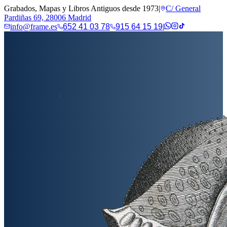
Grabados, Mapas y Libros Antiguos desde 1973
|
C/ General
Pardiñas 69, 28006 Madrid
info@frame.es
652 41 03 78
915 64 15 19
|