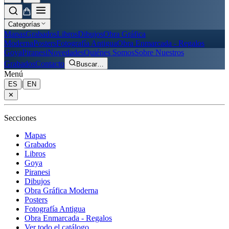
Categorías
Mapas
Grabados
Libros
Dibujos
Obra Gráfica
Moderna
Posters
Fotografía Antigua
Obra Enmarcada - Regalos
Goya
Piranesi
Novedades
Quiénes Somos
Sobre Nuestros
Grabados
Contacto
Buscar
…
Menú
|
ES
EN
✕
Secciones
Mapas
Grabados
Libros
Goya
Piranesi
Dibujos
Obra Gráfica Moderna
Posters
Fotografía Antigua
Obra Enmarcada - Regalos
Ver todo el catálogo