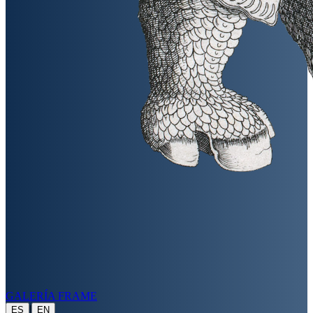
GALERÍA FRAME
|
ES
EN