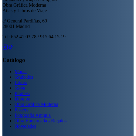
Obra Gráfica Moderna
Atlas y Libros de Viaje
c/ General Pardiñas, 69
28001 Madrid
Tel: 652 41 03 78 / 915 64 15 19
Catálogo
Mapas
Grabados
Libros
Goya
Piranesi
Dibujos
Obra Gráfica Moderna
Posters
Fotografía Antigua
Obra Enmarcada - Regalos
Novedades