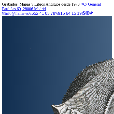
Grabados, Mapas y Libros Antiguos desde 1973
|
C/ General
Pardiñas 69, 28006 Madrid
info@frame.es
652 41 03 78
915 64 15 19
|