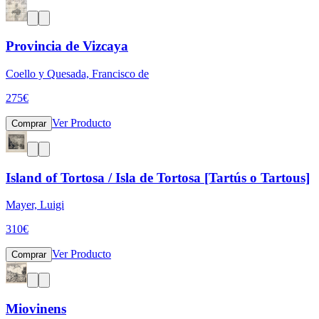
Provincia de Vizcaya
Coello y Quesada, Francisco de
275
€
Ver Producto
Comprar
Island of Tortosa / Isla de Tortosa [Tartús o Tartous]
Mayer, Luigi
310
€
Ver Producto
Comprar
Miovinens