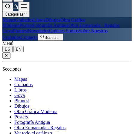
Categorías
Mapas
Grabados
Libros
Dibujos
Obra Gráfica
Moderna
Posters
Fotografía Antigua
Obra Enmarcada - Regalos
Goya
Piranesi
Novedades
Quiénes Somos
Sobre Nuestros
Grabados
Contacto
Buscar
…
Menú
|
ES
EN
✕
Secciones
Mapas
Grabados
Libros
Goya
Piranesi
Dibujos
Obra Gráfica Moderna
Posters
Fotografía Antigua
Obra Enmarcada - Regalos
Ver todo el catálogo