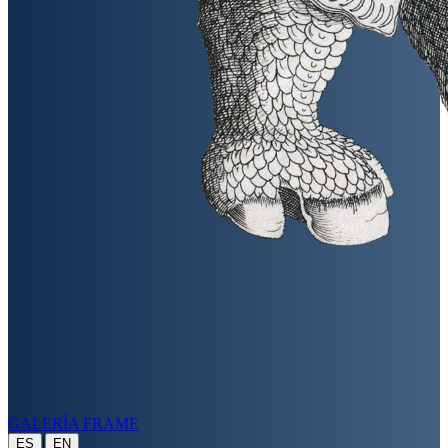
GALERÍA FRAME
|
ES
EN