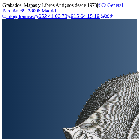
Grabados, Mapas y Libros Antiguos desde 1973
|
C/ General
Pardiñas 69, 28006 Madrid
info@frame.es
652 41 03 78
915 64 15 19
|