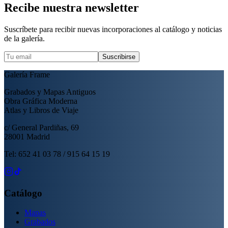
Recibe nuestra newsletter
Suscríbete para recibir nuevas incorporaciones al catálogo y noticias
de la galería.
Suscribirse
Galería Frame
Grabados y Mapas Antiguos
Obra Gráfica Moderna
Atlas y Libros de Viaje
c/ General Pardiñas, 69
28001 Madrid
Tel: 652 41 03 78 / 915 64 15 19
Catálogo
Mapas
Grabados