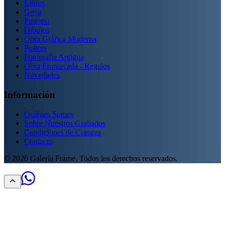
Libros
Goya
Piranesi
Dibujos
Obra Gráfica Moderna
Posters
Fotografía Antigua
Obra Enmarcada - Regalos
Novedades
Información
Quiénes Somos
Sobre Nuestros Grabados
Condiciones de Compra
Contacto
©
2026
Galería Frame. Todos los derechos reservados.