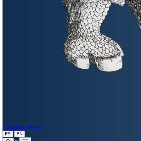
GALERÍA FRAME
|
ES
EN