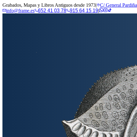
Grabados, Mapas y Libros Antiguos desde 1973
|
C/ General Pardiñ
info@frame.es
652 41 03 78
915 64 15 19
|