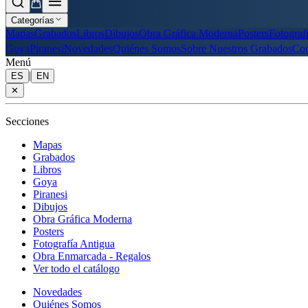
Categorías
Mapas
Grabados
Libros
Dibujos
Obra Gráfica Moderna
Posters
Fotograf
Goya
Piranesi
Novedades
Quiénes Somos
Sobre Nuestros Grabados
Con
Menú
|
ES
EN
✕
Secciones
Mapas
Grabados
Libros
Goya
Piranesi
Dibujos
Obra Gráfica Moderna
Posters
Fotografía Antigua
Obra Enmarcada - Regalos
Ver todo el catálogo
Novedades
Quiénes Somos