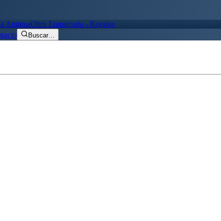
ía Antigua
Obra Enmarcada - Regalos
tacto
Buscar
…