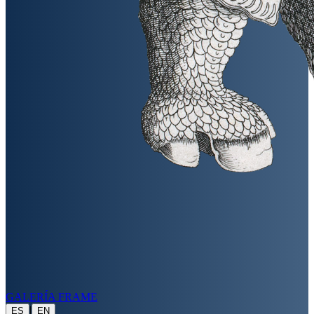
GALERÍA FRAME
|
ES
EN