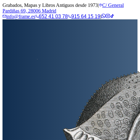
Grabados, Mapas y Libros Antiguos desde 1973
|
C/ General
Pardiñas 69, 28006 Madrid
info@frame.es
652 41 03 78
915 64 15 19
|