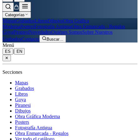
Categorías
Mapas
Grabados
Libros
Dibujos
Obra Gráfica
Moderna
Posters
Fotografía Antigua
Obra Enmarcada - Regalos
Goya
Piranesi
Novedades
Quiénes Somos
Sobre Nuestros
Grabados
Contacto
Buscar
…
Menú
|
ES
EN
✕
Secciones
Mapas
Grabados
Libros
Goya
Piranesi
Dibujos
Obra Gráfica Moderna
Posters
Fotografía Antigua
Obra Enmarcada - Regalos
Ver todo el catálogo