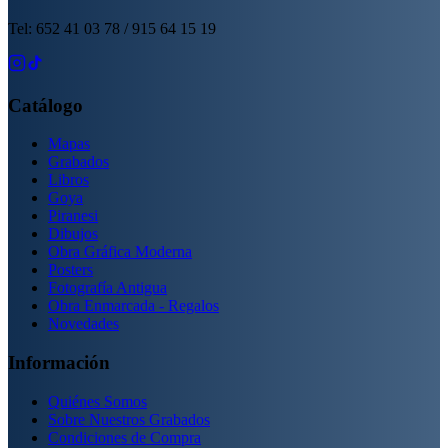
Tel: 652 41 03 78 / 915 64 15 19
Catálogo
Mapas
Grabados
Libros
Goya
Piranesi
Dibujos
Obra Gráfica Moderna
Posters
Fotografía Antigua
Obra Enmarcada - Regalos
Novedades
Información
Quiénes Somos
Sobre Nuestros Grabados
Condiciones de Compra