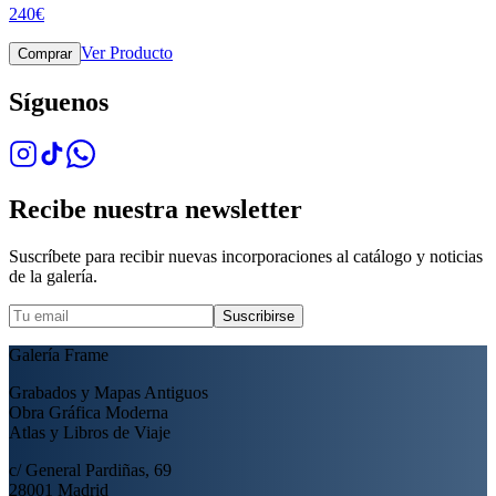
240
€
Ver Producto
Comprar
Síguenos
Recibe nuestra newsletter
Suscríbete para recibir nuevas incorporaciones al catálogo y noticias
de la galería.
Suscribirse
Galería Frame
Grabados y Mapas Antiguos
Obra Gráfica Moderna
Atlas y Libros de Viaje
c/ General Pardiñas, 69
28001 Madrid