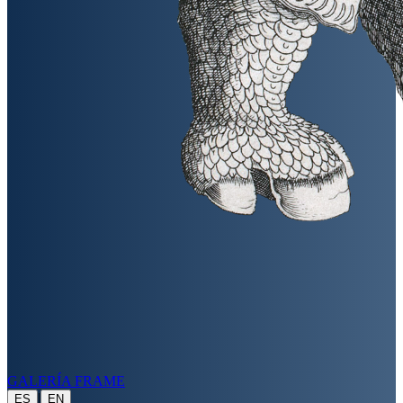
GALERÍA FRAME
|
ES
EN