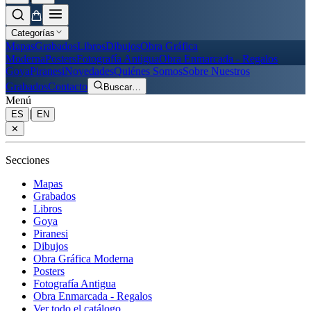
Categorías
Mapas
Grabados
Libros
Dibujos
Obra Gráfica
Moderna
Posters
Fotografía Antigua
Obra Enmarcada - Regalos
Goya
Piranesi
Novedades
Quiénes Somos
Sobre Nuestros
Grabados
Contacto
Buscar
…
Menú
|
ES
EN
✕
Secciones
Mapas
Grabados
Libros
Goya
Piranesi
Dibujos
Obra Gráfica Moderna
Posters
Fotografía Antigua
Obra Enmarcada - Regalos
Ver todo el catálogo