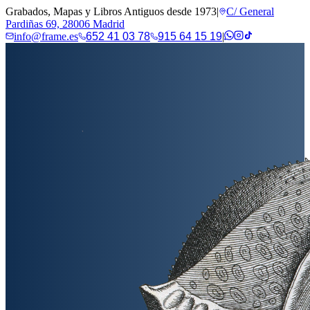
Grabados, Mapas y Libros Antiguos desde 1973
|
C/ General
Pardiñas 69, 28006 Madrid
info@frame.es
652 41 03 78
915 64 15 19
|