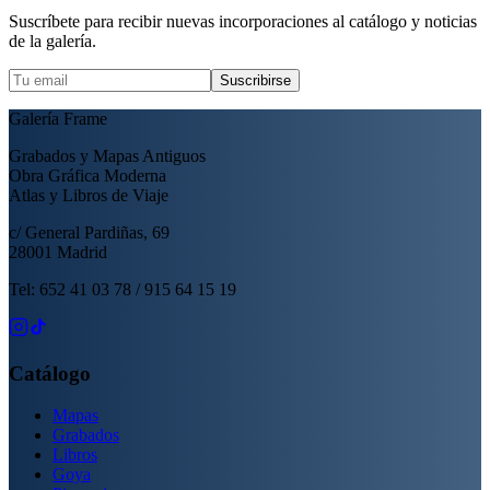
Suscríbete para recibir nuevas incorporaciones al catálogo y noticias
de la galería.
Suscribirse
Galería Frame
Grabados y Mapas Antiguos
Obra Gráfica Moderna
Atlas y Libros de Viaje
c/ General Pardiñas, 69
28001 Madrid
Tel: 652 41 03 78 / 915 64 15 19
Catálogo
Mapas
Grabados
Libros
Goya