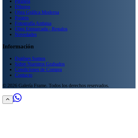
Piranesi
Dibujos
Obra Gráfica Moderna
Posters
Fotografía Antigua
Obra Enmarcada - Regalos
Novedades
Información
Quiénes Somos
Sobre Nuestros Grabados
Condiciones de Compra
Contacto
©
2026
Galería Frame. Todos los derechos reservados.