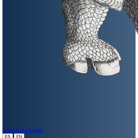
GALERÍA FRAME
|
ES
EN