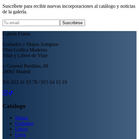
Suscríbete para recibir nuevas incorporaciones al catálogo y noticias
de la galería.
Suscribirse
Galería Frame
Grabados y Mapas Antiguos
Obra Gráfica Moderna
Atlas y Libros de Viaje
c/ General Pardiñas, 69
28001 Madrid
Tel: 652 41 03 78 / 915 64 15 19
Catálogo
Mapas
Grabados
Libros
Goya