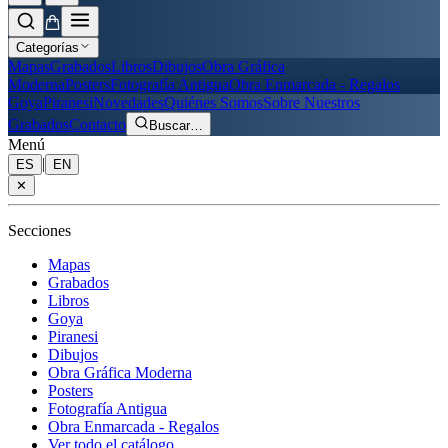
Categorías
Mapas
Grabados
Libros
Dibujos
Obra Gráfica
Moderna
Posters
Fotografía Antigua
Obra Enmarcada - Regalos
Goya
Piranesi
Novedades
Quiénes Somos
Sobre Nuestros
Grabados
Contacto
Buscar
…
Menú
|
ES
EN
✕
Secciones
Mapas
Grabados
Libros
Goya
Piranesi
Dibujos
Obra Gráfica Moderna
Posters
Fotografía Antigua
Obra Enmarcada - Regalos
Ver todo el catálogo