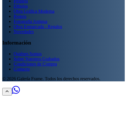
Piranesi
Dibujos
Obra Gráfica Moderna
Posters
Fotografía Antigua
Obra Enmarcada - Regalos
Novedades
Información
Quiénes Somos
Sobre Nuestros Grabados
Condiciones de Compra
Contacto
©
2026
Galería Frame. Todos los derechos reservados.