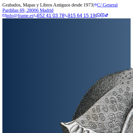
Grabados, Mapas y Libros Antiguos desde 1973
|
C/ General
Pardiñas 69, 28006 Madrid
info@frame.es
652 41 03 78
915 64 15 19
|