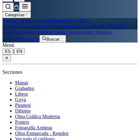
Categorías
Mapas
Grabados
Libros
Dibujos
Obra Gráfica
Moderna
Posters
Fotografía Antigua
Obra Enmarcada - Regalos
Goya
Piranesi
Novedades
Quiénes Somos
Sobre Nuestros
Grabados
Contacto
Buscar
…
Menú
|
ES
EN
✕
Secciones
Mapas
Grabados
Libros
Goya
Piranesi
Dibujos
Obra Gráfica Moderna
Posters
Fotografía Antigua
Obra Enmarcada - Regalos
Ver todo el catálogo