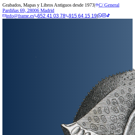
Grabados, Mapas y Libros Antiguos desde 1973
|
C/ General
Pardiñas 69, 28006 Madrid
info@frame.es
652 41 03 78
915 64 15 19
|