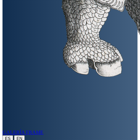
GALERÍA FRAME
|
ES
EN