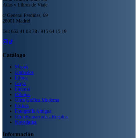
Atlas y Libros de Viaje
c/ General Pardiñas, 69
28001 Madrid
Tel: 652 41 03 78 / 915 64 15 19
Catálogo
Mapas
Grabados
Libros
Goya
Piranesi
Dibujos
Obra Gráfica Moderna
Posters
Fotografía Antigua
Obra Enmarcada - Regalos
Novedades
Información