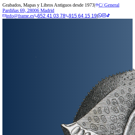
Grabados, Mapas y Libros Antiguos desde 1973
|
C/ General
Pardiñas 69, 28006 Madrid
info@frame.es
652 41 03 78
915 64 15 19
|