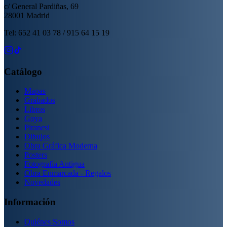
c/ General Pardiñas, 69
28001 Madrid
Tel: 652 41 03 78 / 915 64 15 19
Catálogo
Mapas
Grabados
Libros
Goya
Piranesi
Dibujos
Obra Gráfica Moderna
Posters
Fotografía Antigua
Obra Enmarcada - Regalos
Novedades
Información
Quiénes Somos