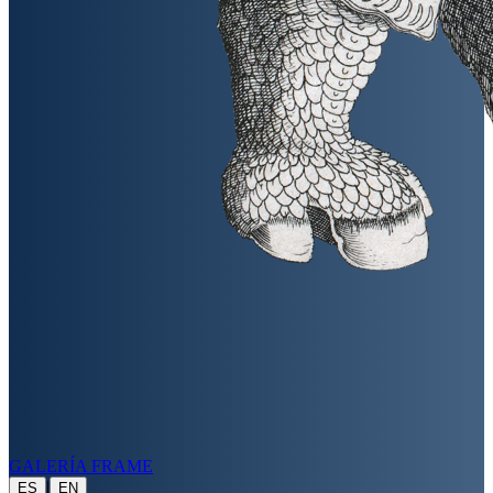
GALERÍA FRAME
|
ES
EN