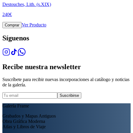
Destouches, Lith. (s.XIX)
240
€
Ver Producto
Comprar
Síguenos
Recibe nuestra newsletter
Suscríbete para recibir nuevas incorporaciones al catálogo y noticias
de la galería.
Suscribirse
Galería Frame
Grabados y Mapas Antiguos
Obra Gráfica Moderna
Atlas y Libros de Viaje