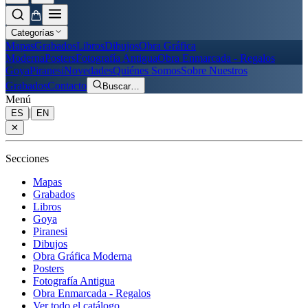
Categorías
Mapas
Grabados
Libros
Dibujos
Obra Gráfica
Moderna
Posters
Fotografía Antigua
Obra Enmarcada - Regalos
Goya
Piranesi
Novedades
Quiénes Somos
Sobre Nuestros
Grabados
Contacto
Buscar
…
Menú
|
ES
EN
✕
Secciones
Mapas
Grabados
Libros
Goya
Piranesi
Dibujos
Obra Gráfica Moderna
Posters
Fotografía Antigua
Obra Enmarcada - Regalos
Ver todo el catálogo