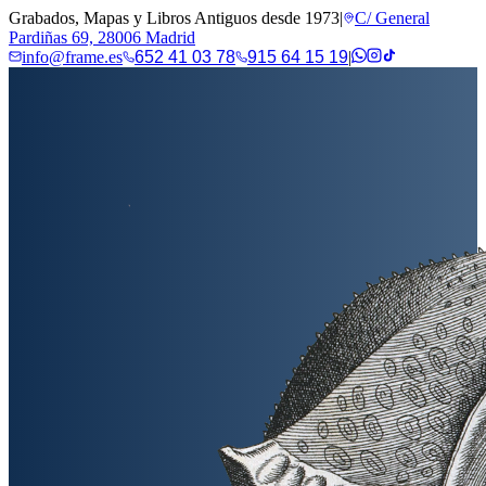
Grabados, Mapas y Libros Antiguos desde 1973
|
C/ General
Pardiñas 69, 28006 Madrid
info@frame.es
652 41 03 78
915 64 15 19
|