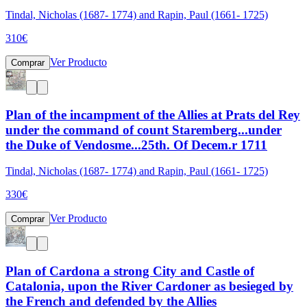
Tindal, Nicholas (1687- 1774) and Rapin, Paul (1661- 1725)
310
€
Ver Producto
Comprar
Plan of the incampment of the Allies at Prats del Rey
under the command of count Staremberg...under
the Duke of Vendosme...25th. Of Decem.r 1711
Tindal, Nicholas (1687- 1774) and Rapin, Paul (1661- 1725)
330
€
Ver Producto
Comprar
Plan of Cardona a strong City and Castle of
Catalonia, upon the River Cardoner as besieged by
the French and defended by the Allies