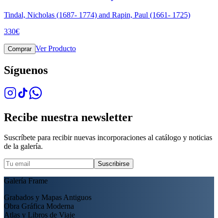
Tindal, Nicholas (1687- 1774) and Rapin, Paul (1661- 1725)
330
€
Ver Producto
Comprar
Síguenos
Recibe nuestra newsletter
Suscríbete para recibir nuevas incorporaciones al catálogo y noticias
de la galería.
Suscribirse
Galería Frame
Grabados y Mapas Antiguos
Obra Gráfica Moderna
Atlas y Libros de Viaje