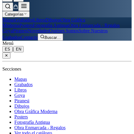
Categorías
Mapas
Grabados
Libros
Dibujos
Obra Gráfica
Moderna
Posters
Fotografía Antigua
Obra Enmarcada - Regalos
Goya
Piranesi
Novedades
Quiénes Somos
Sobre Nuestros
Grabados
Contacto
Buscar
…
Menú
|
ES
EN
✕
Secciones
Mapas
Grabados
Libros
Goya
Piranesi
Dibujos
Obra Gráfica Moderna
Posters
Fotografía Antigua
Obra Enmarcada - Regalos
Ver todo el catálogo