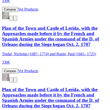
330
€
Ver Producto
Comprar
Plan of the Town and Castle of Lerida, with the
Approaches made before it by the French and
Spanish Armies under the command of the D. of
Orleans during the Siege began Oct. 2, 1707
Tindal, Nicholas (1687- 1774) and Rapin, Paul (1661- 1725)
330
€
Ver Producto
Comprar
Plan of the Town and Castle of Lerida, with the
Approaches made before it by the French and
Spanish Armies under the command of the D. of
Orleans during the Siege began Oct. 2, 1707