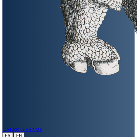
GALERÍA FRAME
|
ES
EN