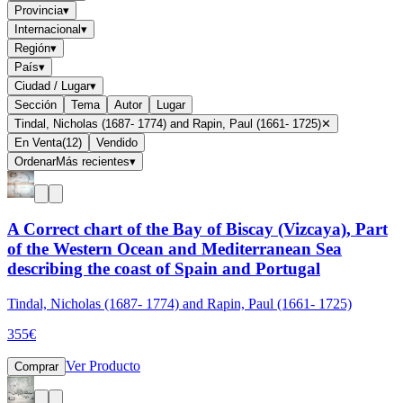
Provincia
▾
Internacional
▾
Región
▾
País
▾
Ciudad / Lugar
▾
Sección
Tema
Autor
Lugar
Tindal, Nicholas (1687- 1774) and Rapin, Paul (1661- 1725)
✕
En Venta
(
12
)
Vendido
Ordenar
Más recientes
▾
A Correct chart of the Bay of Biscay (Vizcaya), Part
of the Western Ocean and Mediterranean Sea
describing the coast of Spain and Portugal
Tindal, Nicholas (1687- 1774) and Rapin, Paul (1661- 1725)
355
€
Ver Producto
Comprar