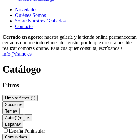
Novedades
Quiénes Somos
Sobre Nuestros Grabados
Contacto
Cerrado en agosto:
nuestra galería y la tienda online permanecerán
cerradas durante todo el mes de agosto, por lo que no será posible
realizar compras online. Para cualquier consulta, escríbanos a
info@frame.es
.
Catálogo
Filtros
Limpiar filtros
(
1
)
Sección
▾
Tema
▾
Autor
(
1
)
▾
✕
España
▾
España Peninsular
Comunidad
▾