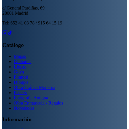
c/ General Pardiñas, 69
28001 Madrid
Tel: 652 41 03 78 / 915 64 15 19
Catálogo
Mapas
Grabados
Libros
Goya
Piranesi
Dibujos
Obra Gráfica Moderna
Posters
Fotografía Antigua
Obra Enmarcada - Regalos
Novedades
Información