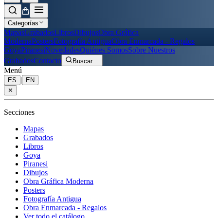
Categorías
Mapas
Grabados
Libros
Dibujos
Obra Gráfica
Moderna
Posters
Fotografía Antigua
Obra Enmarcada - Regalos
Goya
Piranesi
Novedades
Quiénes Somos
Sobre Nuestros
Grabados
Contacto
Buscar
…
Menú
|
ES
EN
✕
Secciones
Mapas
Grabados
Libros
Goya
Piranesi
Dibujos
Obra Gráfica Moderna
Posters
Fotografía Antigua
Obra Enmarcada - Regalos
Ver todo el catálogo