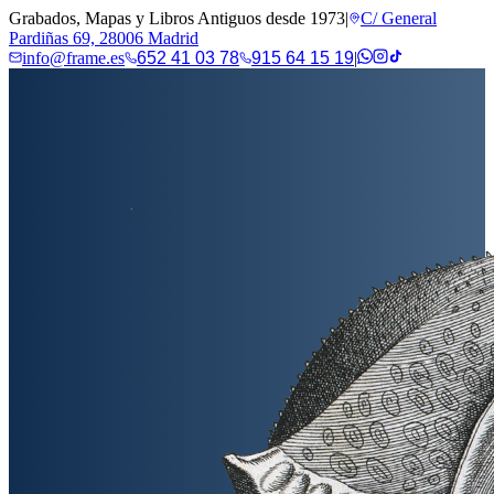
Grabados, Mapas y Libros Antiguos desde 1973
|
C/ General
Pardiñas 69, 28006 Madrid
info@frame.es
652 41 03 78
915 64 15 19
|