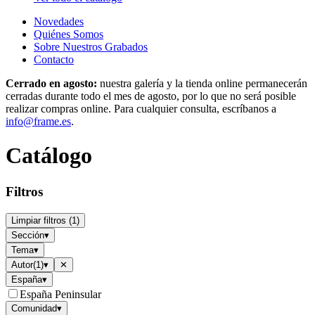
Novedades
Quiénes Somos
Sobre Nuestros Grabados
Contacto
Cerrado en agosto:
nuestra galería y la tienda online permanecerán
cerradas durante todo el mes de agosto, por lo que no será posible
realizar compras online. Para cualquier consulta, escríbanos a
info@frame.es
.
Catálogo
Filtros
Limpiar filtros
(
1
)
Sección
▾
Tema
▾
Autor
(
1
)
▾
✕
España
▾
España Peninsular
Comunidad
▾