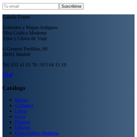
Suscribirse
Galería Frame
Grabados y Mapas Antiguos
Obra Gráfica Moderna
Atlas y Libros de Viaje
c/ General Pardiñas, 69
28001 Madrid
Tel: 652 41 03 78 / 915 64 15 19
Catálogo
Mapas
Grabados
Libros
Goya
Piranesi
Dibujos
Obra Gráfica Moderna