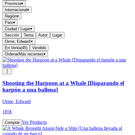
Provincia
▾
Internacional
▾
Región
▾
País
▾
Ciudad / Lugar
▾
Sección
Tema
Autor
Lugar
Orme, Edward
✕
En Venta
(
45
)
Vendido
Ordenar
Más recientes
▾
Shooting the Harpoon at a Whale [Disparando el
harpón a una ballena]
Orme, Edward
185
€
Ver Producto
Comprar