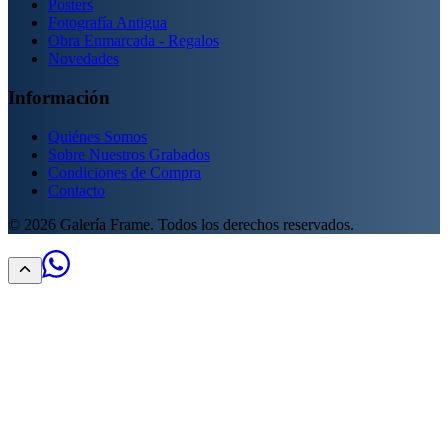
Posters
Fotografía Antigua
Obra Enmarcada - Regalos
Novedades
Información
Quiénes Somos
Sobre Nuestros Grabados
Condiciones de Compra
Contacto
©
2026
Galería Frame. Todos los derechos reservados.