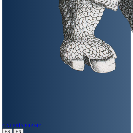
GALERÍA FRAME
|
ES
EN