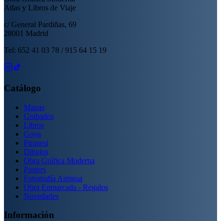
Atlas y Libros de Viaje
c/ General Pardiñas, 69
28001 Madrid
Tel: 652 41 03 78 / 915 64 15 19
Catálogo
Mapas
Grabados
Libros
Goya
Piranesi
Dibujos
Obra Gráfica Moderna
Posters
Fotografía Antigua
Obra Enmarcada - Regalos
Novedades
Información