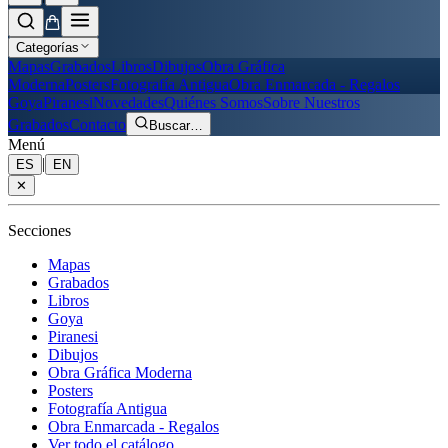
Categorías
Mapas
Grabados
Libros
Dibujos
Obra Gráfica
Moderna
Posters
Fotografía Antigua
Obra Enmarcada - Regalos
Goya
Piranesi
Novedades
Quiénes Somos
Sobre Nuestros
Grabados
Contacto
Buscar
…
Menú
|
ES
EN
✕
Secciones
Mapas
Grabados
Libros
Goya
Piranesi
Dibujos
Obra Gráfica Moderna
Posters
Fotografía Antigua
Obra Enmarcada - Regalos
Ver todo el catálogo