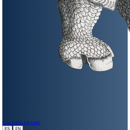
GALERÍA FRAME
|
ES
EN