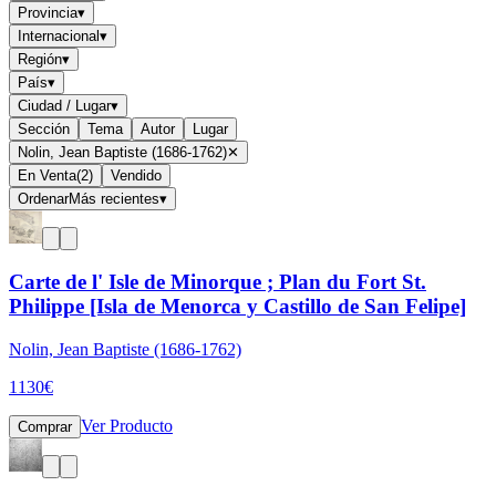
Provincia
▾
Internacional
▾
Región
▾
País
▾
Ciudad / Lugar
▾
Sección
Tema
Autor
Lugar
Nolin, Jean Baptiste (1686-1762)
✕
En Venta
(
2
)
Vendido
Ordenar
Más recientes
▾
Carte de l' Isle de Minorque ; Plan du Fort St.
Philippe [Isla de Menorca y Castillo de San Felipe]
Nolin, Jean Baptiste (1686-1762)
1130
€
Ver Producto
Comprar