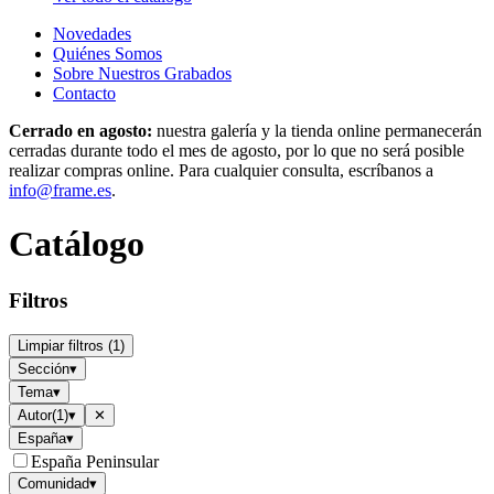
Novedades
Quiénes Somos
Sobre Nuestros Grabados
Contacto
Cerrado en agosto:
nuestra galería y la tienda online permanecerán
cerradas durante todo el mes de agosto, por lo que no será posible
realizar compras online. Para cualquier consulta, escríbanos a
info@frame.es
.
Catálogo
Filtros
Limpiar filtros
(
1
)
Sección
▾
Tema
▾
Autor
(
1
)
▾
✕
España
▾
España Peninsular
Comunidad
▾