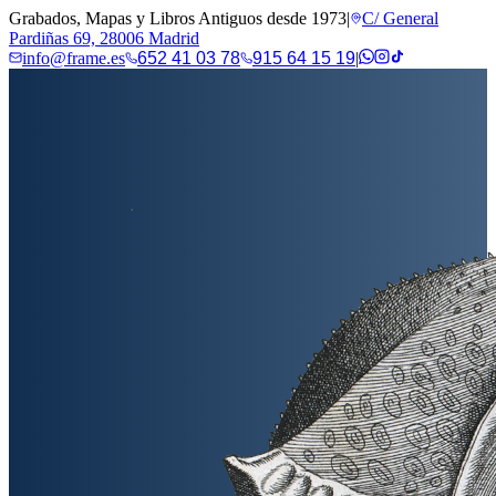
Grabados, Mapas y Libros Antiguos desde 1973
|
C/ General
Pardiñas 69, 28006 Madrid
info@frame.es
652 41 03 78
915 64 15 19
|