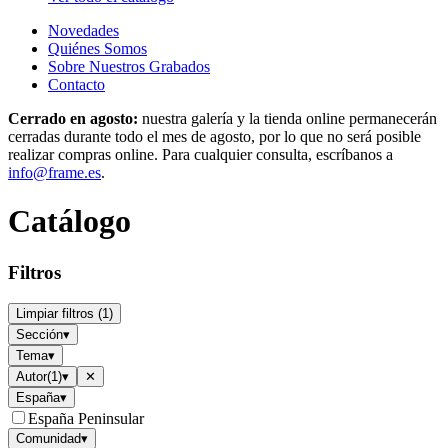
Novedades
Quiénes Somos
Sobre Nuestros Grabados
Contacto
Cerrado en agosto:
nuestra galería y la tienda online permanecerán
cerradas durante todo el mes de agosto, por lo que no será posible
realizar compras online. Para cualquier consulta, escríbanos a
info@frame.es
.
Catálogo
Filtros
Limpiar filtros
(
1
)
Sección
▾
Tema
▾
Autor
(
1
)
▾
✕
España
▾
España Peninsular
Comunidad
▾