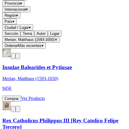
Provincia
▾
Internacional
▾
Región
▾
País
▾
Ciudad / Lugar
▾
Sección
Tema
Autor
Lugar
Merian, Matthaus (1593-1650)
✕
Ordenar
Más recientes
▾
Insulae Balearides et Pytiusae
Merian, Matthaus (1593-1650)
945
€
Ver Producto
Comprar
Rex Catholicus Philippus III [Rey Catolico Felipe
Tercero]