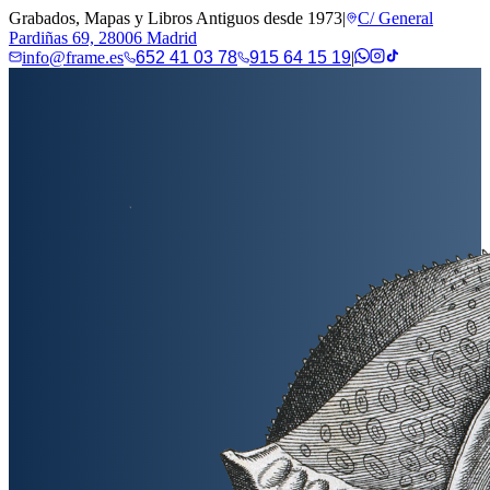
Grabados, Mapas y Libros Antiguos desde 1973
|
C/ General
Pardiñas 69, 28006 Madrid
info@frame.es
652 41 03 78
915 64 15 19
|