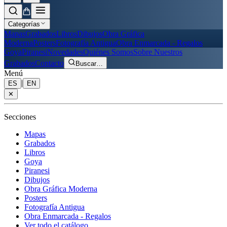
Categorías
Mapas
Grabados
Libros
Dibujos
Obra Gráfica
Moderna
Posters
Fotografía Antigua
Obra Enmarcada - Regalos
Goya
Piranesi
Novedades
Quiénes Somos
Sobre Nuestros
Grabados
Contacto
Buscar
…
Menú
|
ES
EN
✕
Secciones
Mapas
Grabados
Libros
Goya
Piranesi
Dibujos
Obra Gráfica Moderna
Posters
Fotografía Antigua
Obra Enmarcada - Regalos
Ver todo el catálogo