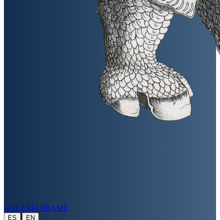
GALERÍA FRAME
|
ES
EN