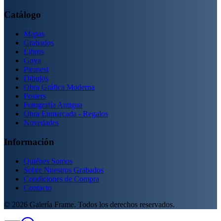
Catálogo
Mapas
Grabados
Libros
Goya
Piranesi
Dibujos
Obra Gráfica Moderna
Posters
Fotografía Antigua
Obra Enmarcada - Regalos
Novedades
Información
Quiénes Somos
Sobre Nuestros Grabados
Condiciones de Compra
Contacto
©
2026
Galería Frame. Todos los derechos reservados.