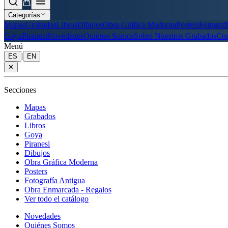
Categorías
Mapas
Grabados
Libros
Dibujos
Obra Gráfica Moderna
Posters
Fotograf
Goya
Piranesi
Novedades
Quiénes Somos
Sobre Nuestros Grabados
Con
Menú
|
ES
EN
✕
Secciones
Mapas
Grabados
Libros
Goya
Piranesi
Dibujos
Obra Gráfica Moderna
Posters
Fotografía Antigua
Obra Enmarcada - Regalos
Ver todo el catálogo
Novedades
Quiénes Somos