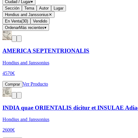
Ciudad / Lugar
▾
Sección
Tema
Autor
Lugar
Hondius and Janssonius
✕
En Venta
(
30
)
Vendido
Ordenar
Más recientes
▾
AMERICA SEPTENTRIONALIS
Hondius and Janssonius
4570
€
Ver Producto
Comprar
INDIA quae ORIENTALIS dicitur et INSULAE Adiac
Hondius and Janssonius
2600
€