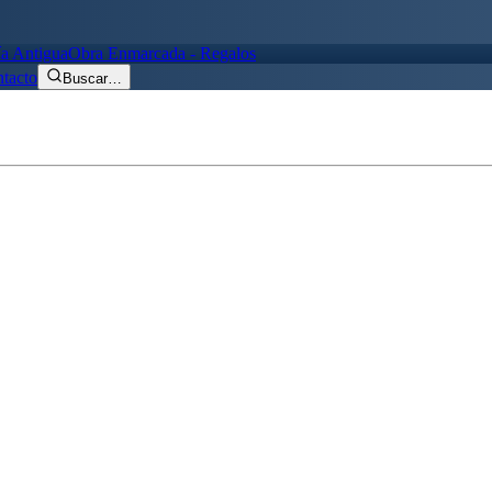
ía Antigua
Obra Enmarcada - Regalos
tacto
Buscar
…