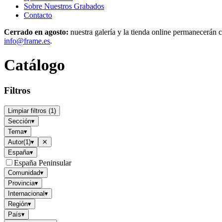
Sobre Nuestros Grabados
Contacto
Cerrado en agosto:
nuestra galería y la tienda online permanecerán c
info@frame.es
.
Catálogo
Filtros
Limpiar filtros
(
1
)
Sección
▾
Tema
▾
Autor
(
1
)
▾
✕
España
▾
España Peninsular
Comunidad
▾
Provincia
▾
Internacional
▾
Región
▾
País
▾