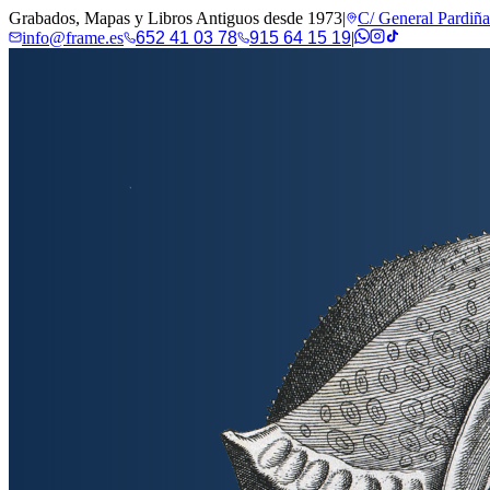
Grabados, Mapas y Libros Antiguos desde 1973
|
C/ General Pardiñ
info@frame.es
652 41 03 78
915 64 15 19
|