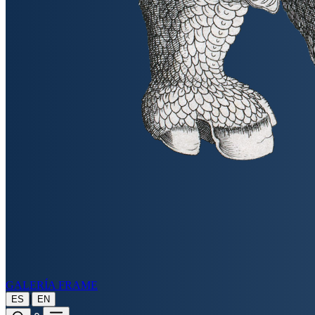
GALERÍA FRAME
|
ES
EN