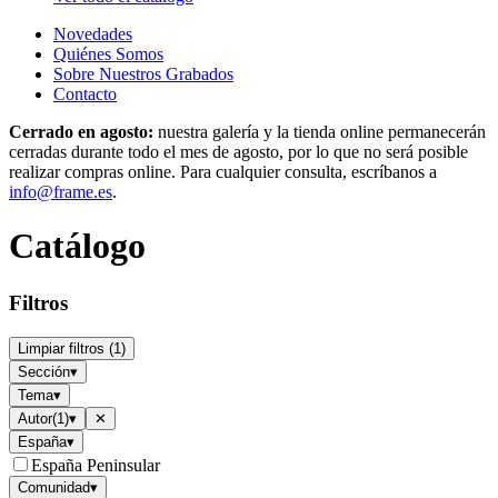
Novedades
Quiénes Somos
Sobre Nuestros Grabados
Contacto
Cerrado en agosto:
nuestra galería y la tienda online permanecerán
cerradas durante todo el mes de agosto, por lo que no será posible
realizar compras online. Para cualquier consulta, escríbanos a
info@frame.es
.
Catálogo
Filtros
Limpiar filtros
(
1
)
Sección
▾
Tema
▾
Autor
(
1
)
▾
✕
España
▾
España Peninsular
Comunidad
▾