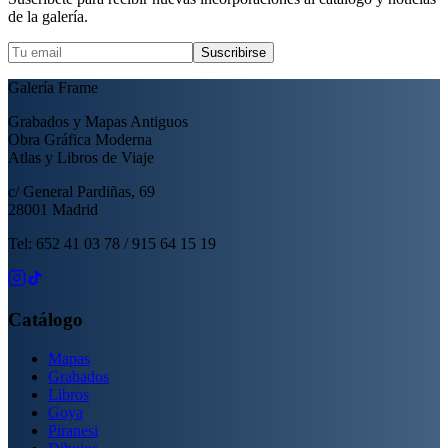
de la galería.
Suscribirse
Galería Frame
Grabados y Mapas Antiguos
Obra Gráfica Moderna
Atlas y Libros de Viaje
c/ General Pardiñas, 69
28001 Madrid
Tel: 652 41 03 78 / 915 64 15 19
Catálogo
Mapas
Grabados
Libros
Goya
Piranesi