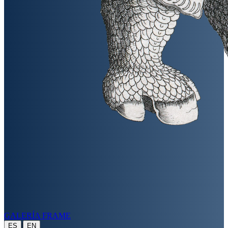
GALERÍA FRAME
|
ES
EN