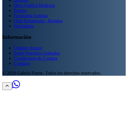
Dibujos
Obra Gráfica Moderna
Posters
Fotografía Antigua
Obra Enmarcada - Regalos
Novedades
Información
Quiénes Somos
Sobre Nuestros Grabados
Condiciones de Compra
Contacto
©
2026
Galería Frame. Todos los derechos reservados.