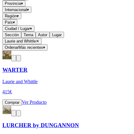
Provincia
▾
Internacional
▾
Región
▾
País
▾
Ciudad / Lugar
▾
Sección
Tema
Autor
Lugar
Laurie and Whittle
✕
Ordenar
Más recientes
▾
WARTER
Laurie and Whittle
415
€
Ver Producto
Comprar
LURCHER by DUNGANNON