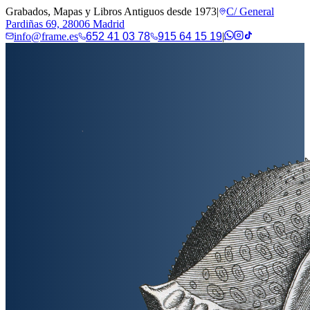
Grabados, Mapas y Libros Antiguos desde 1973
|
C/ General
Pardiñas 69, 28006 Madrid
info@frame.es
652 41 03 78
915 64 15 19
|