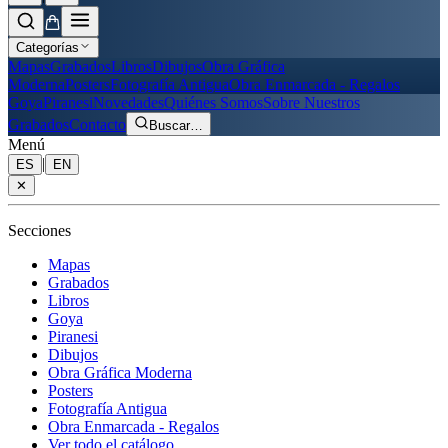
Categorías
Mapas
Grabados
Libros
Dibujos
Obra Gráfica
Moderna
Posters
Fotografía Antigua
Obra Enmarcada - Regalos
Goya
Piranesi
Novedades
Quiénes Somos
Sobre Nuestros
Grabados
Contacto
Buscar
…
Menú
|
ES
EN
✕
Secciones
Mapas
Grabados
Libros
Goya
Piranesi
Dibujos
Obra Gráfica Moderna
Posters
Fotografía Antigua
Obra Enmarcada - Regalos
Ver todo el catálogo