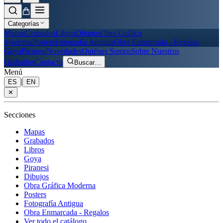
Categorías
Mapas
Grabados
Libros
Dibujos
Obra Gráfica
Moderna
Posters
Fotografía Antigua
Obra Enmarcada - Regalos
Goya
Piranesi
Novedades
Quiénes Somos
Sobre Nuestros
Grabados
Contacto
Buscar
…
Menú
|
ES
EN
✕
Secciones
Mapas
Grabados
Libros
Goya
Piranesi
Dibujos
Obra Gráfica Moderna
Posters
Fotografía Antigua
Obra Enmarcada - Regalos
Ver todo el catálogo