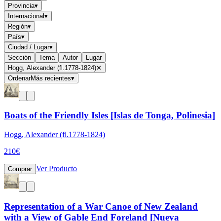
Provincia
▾
Internacional
▾
Región
▾
País
▾
Ciudad / Lugar
▾
Sección
Tema
Autor
Lugar
Hogg, Alexander (fl.1778-1824)
✕
Ordenar
Más recientes
▾
Boats of the Friendly Isles [Islas de Tonga, Polinesia]
Hogg, Alexander (fl.1778-1824)
210
€
Ver Producto
Comprar
Representation of a War Canoe of New Zealand
with a View of Gable End Foreland [Nueva