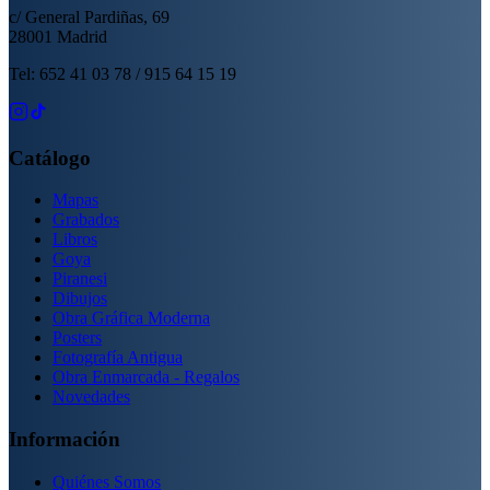
c/ General Pardiñas, 69
28001 Madrid
Tel: 652 41 03 78 / 915 64 15 19
Catálogo
Mapas
Grabados
Libros
Goya
Piranesi
Dibujos
Obra Gráfica Moderna
Posters
Fotografía Antigua
Obra Enmarcada - Regalos
Novedades
Información
Quiénes Somos