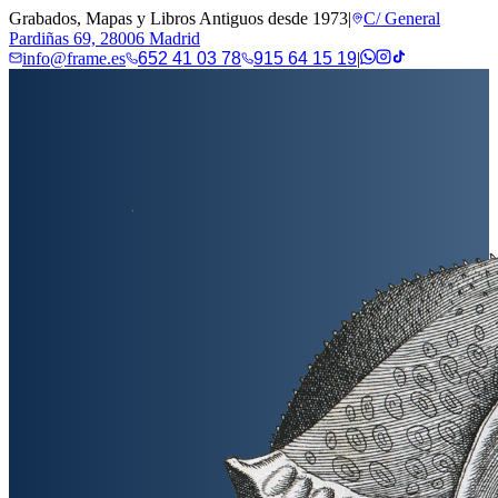
Grabados, Mapas y Libros Antiguos desde 1973
|
C/ General
Pardiñas 69, 28006 Madrid
info@frame.es
652 41 03 78
915 64 15 19
|