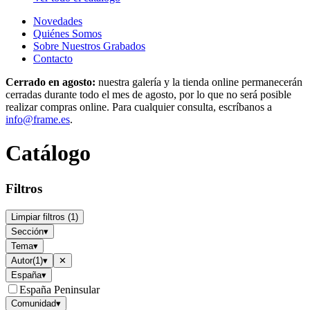
Novedades
Quiénes Somos
Sobre Nuestros Grabados
Contacto
Cerrado en agosto:
nuestra galería y la tienda online permanecerán
cerradas durante todo el mes de agosto, por lo que no será posible
realizar compras online. Para cualquier consulta, escríbanos a
info@frame.es
.
Catálogo
Filtros
Limpiar filtros
(
1
)
Sección
▾
Tema
▾
Autor
(
1
)
▾
✕
España
▾
España Peninsular
Comunidad
▾