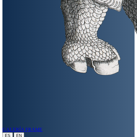
GALERÍA FRAME
|
ES
EN