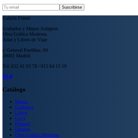
Suscribirse
Galería Frame
Grabados y Mapas Antiguos
Obra Gráfica Moderna
Atlas y Libros de Viaje
c/ General Pardiñas, 69
28001 Madrid
Tel: 652 41 03 78 / 915 64 15 19
Catálogo
Mapas
Grabados
Libros
Goya
Piranesi
Dibujos
Obra Gráfica Moderna