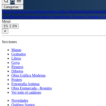
Categorías
Mapas
Grabados
Libros
Dibujos
Obra Gráfica Moderna
Posters
Fotograf
Goya
Piranesi
Novedades
Quiénes Somos
Sobre Nuestros Grabados
Con
Menú
|
ES
EN
✕
Secciones
Mapas
Grabados
Libros
Goya
Piranesi
Dibujos
Obra Gráfica Moderna
Posters
Fotografía Antigua
Obra Enmarcada - Regalos
Ver todo el catálogo
Novedades
Quiénes Somos