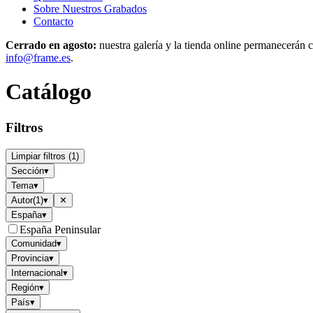
Sobre Nuestros Grabados
Contacto
Cerrado en agosto:
nuestra galería y la tienda online permanecerán c
info@frame.es
.
Catálogo
Filtros
Limpiar filtros
(
1
)
Sección
▾
Tema
▾
Autor
(
1
)
▾
✕
España
▾
España Peninsular
Comunidad
▾
Provincia
▾
Internacional
▾
Región
▾
País
▾