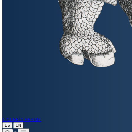
GALERÍA FRAME
|
ES
EN