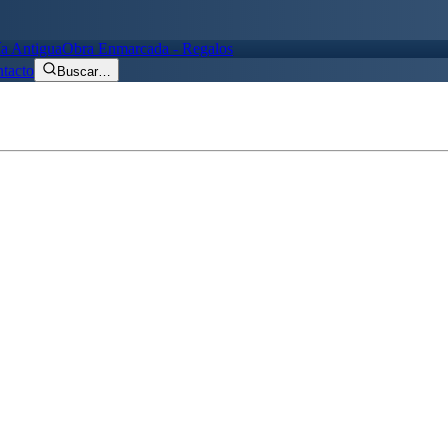
ía Antigua
Obra Enmarcada - Regalos
tacto
Buscar
…