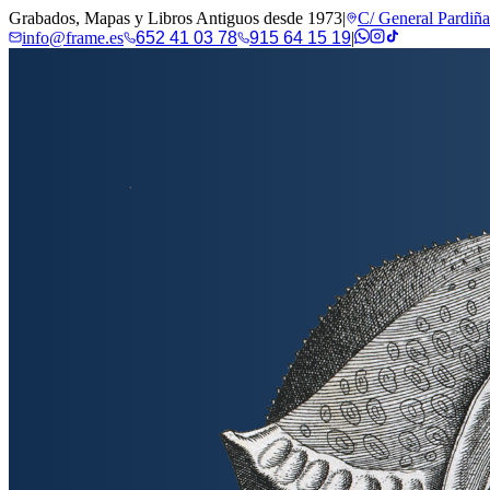
Grabados, Mapas y Libros Antiguos desde 1973
|
C/ General Pardiñ
info@frame.es
652 41 03 78
915 64 15 19
|