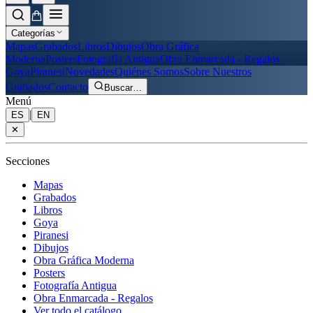
Categorías
Mapas
Grabados
Libros
Dibujos
Obra Gráfica
Moderna
Posters
Fotografía Antigua
Obra Enmarcada - Regalos
Goya
Piranesi
Novedades
Quiénes Somos
Sobre Nuestros
Grabados
Contacto
Buscar
…
Menú
|
ES
EN
✕
Secciones
Mapas
Grabados
Libros
Goya
Piranesi
Dibujos
Obra Gráfica Moderna
Posters
Fotografía Antigua
Obra Enmarcada - Regalos
Ver todo el catálogo