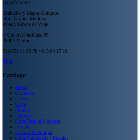
Galería Frame
Grabados y Mapas Antiguos
Obra Gráfica Moderna
Atlas y Libros de Viaje
c/ General Pardiñas, 69
28001 Madrid
Tel: 652 41 03 78 / 915 64 15 19
Catálogo
Mapas
Grabados
Libros
Goya
Piranesi
Dibujos
Obra Gráfica Moderna
Posters
Fotografía Antigua
Obra Enmarcada - Regalos