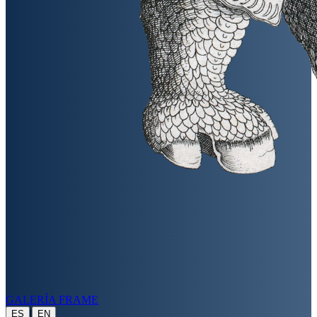
GALERÍA FRAME
|
ES
EN