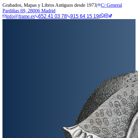
Grabados, Mapas y Libros Antiguos desde 1973
|
C/ General
Pardiñas 69, 28006 Madrid
info@frame.es
652 41 03 78
915 64 15 19
|