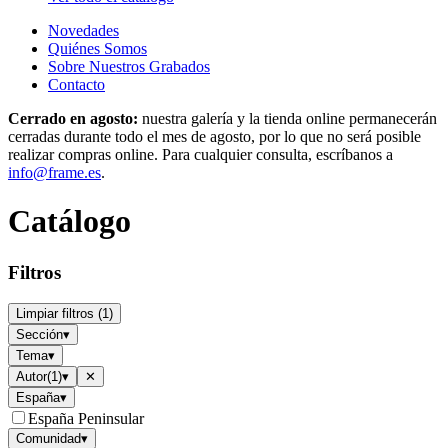
Novedades
Quiénes Somos
Sobre Nuestros Grabados
Contacto
Cerrado en agosto:
nuestra galería y la tienda online permanecerán
cerradas durante todo el mes de agosto, por lo que no será posible
realizar compras online. Para cualquier consulta, escríbanos a
info@frame.es
.
Catálogo
Filtros
Limpiar filtros
(
1
)
Sección
▾
Tema
▾
Autor
(
1
)
▾
✕
España
▾
España Peninsular
Comunidad
▾