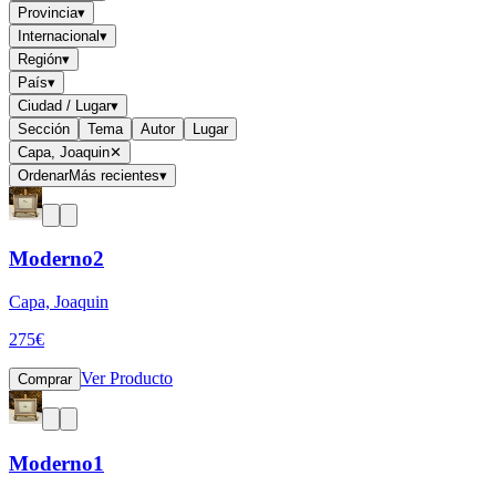
Provincia
▾
Internacional
▾
Región
▾
País
▾
Ciudad / Lugar
▾
Sección
Tema
Autor
Lugar
Capa, Joaquin
✕
Ordenar
Más recientes
▾
Moderno2
Capa, Joaquin
275
€
Ver Producto
Comprar
Moderno1