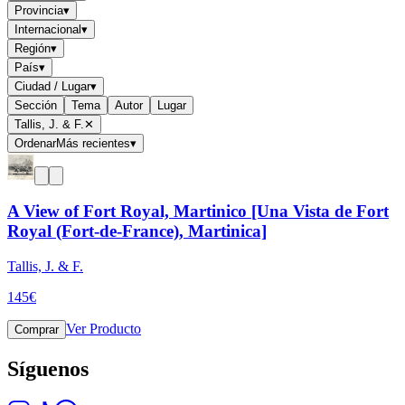
Provincia
▾
Internacional
▾
Región
▾
País
▾
Ciudad / Lugar
▾
Sección
Tema
Autor
Lugar
Tallis, J. & F.
✕
Ordenar
Más recientes
▾
A View of Fort Royal, Martinico [Una Vista de Fort
Royal (Fort-de-France), Martinica]
Tallis, J. & F.
145
€
Ver Producto
Comprar
Síguenos