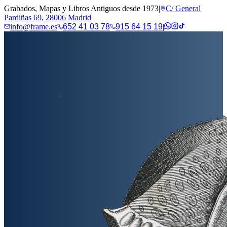
Grabados, Mapas y Libros Antiguos desde 1973
|
C/ General
Pardiñas 69, 28006 Madrid
info@frame.es
652 41 03 78
915 64 15 19
|