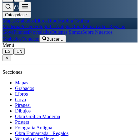
Categorías
Mapas
Grabados
Libros
Dibujos
Obra Gráfica
Moderna
Posters
Fotografía Antigua
Obra Enmarcada - Regalos
Goya
Piranesi
Novedades
Quiénes Somos
Sobre Nuestros
Grabados
Contacto
Buscar
…
Menú
|
ES
EN
✕
Secciones
Mapas
Grabados
Libros
Goya
Piranesi
Dibujos
Obra Gráfica Moderna
Posters
Fotografía Antigua
Obra Enmarcada - Regalos
Ver todo el catálogo