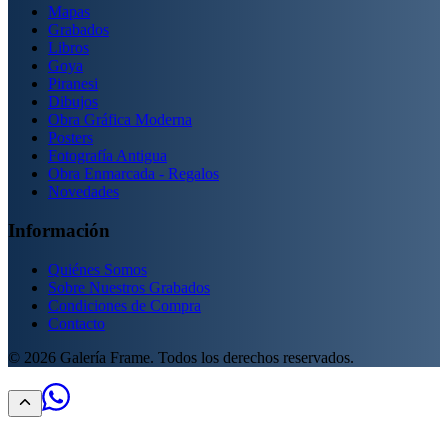
Mapas
Grabados
Libros
Goya
Piranesi
Dibujos
Obra Gráfica Moderna
Posters
Fotografía Antigua
Obra Enmarcada - Regalos
Novedades
Información
Quiénes Somos
Sobre Nuestros Grabados
Condiciones de Compra
Contacto
©
2026
Galería Frame. Todos los derechos reservados.