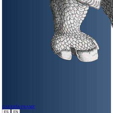
GALERÍA FRAME
|
ES
EN