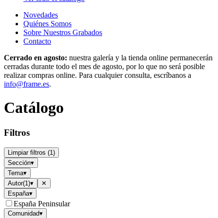
Novedades
Quiénes Somos
Sobre Nuestros Grabados
Contacto
Cerrado en agosto:
nuestra galería y la tienda online permanecerán
cerradas durante todo el mes de agosto, por lo que no será posible
realizar compras online. Para cualquier consulta, escríbanos a
info@frame.es
.
Catálogo
Filtros
Limpiar filtros
(
1
)
Sección
▾
Tema
▾
Autor
(
1
)
▾
✕
España
▾
España Peninsular
Comunidad
▾