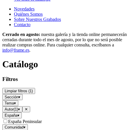
Novedades
Quiénes Somos
Sobre Nuestros Grabados
Contacto
Cerrado en agosto:
nuestra galería y la tienda online permanecerán
cerradas durante todo el mes de agosto, por lo que no será posible
realizar compras online. Para cualquier consulta, escríbanos a
info@frame.es
.
Catálogo
Filtros
Limpiar filtros
(
1
)
Sección
▾
Tema
▾
Autor
(
1
)
▾
✕
España
▾
España Peninsular
Comunidad
▾