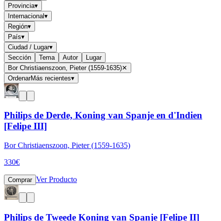
Provincia
▾
Internacional
▾
Región
▾
País
▾
Ciudad / Lugar
▾
Sección
Tema
Autor
Lugar
Bor Christiaenszoon, Pieter (1559-1635)
✕
Ordenar
Más recientes
▾
Philips de Derde, Koning van Spanje en d'Indien
[Felipe III]
Bor Christiaenszoon, Pieter (1559-1635)
330
€
Ver Producto
Comprar
Philips de Tweede Koning van Spanje [Felipe II]