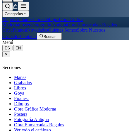
Categorías
Mapas
Grabados
Libros
Dibujos
Obra Gráfica
Moderna
Posters
Fotografía Antigua
Obra Enmarcada - Regalos
Goya
Piranesi
Novedades
Quiénes Somos
Sobre Nuestros
Grabados
Contacto
Buscar
…
Menú
|
ES
EN
✕
Secciones
Mapas
Grabados
Libros
Goya
Piranesi
Dibujos
Obra Gráfica Moderna
Posters
Fotografía Antigua
Obra Enmarcada - Regalos
Ver todo el catálogo