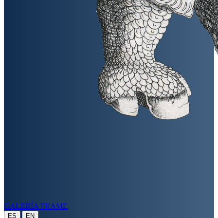
GALERÍA FRAME
|
ES
EN