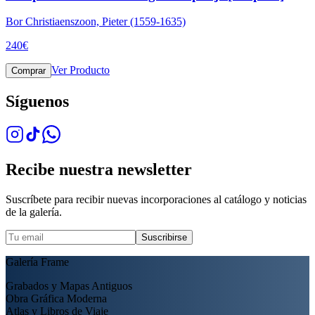
Bor Christiaenszoon, Pieter (1559-1635)
240
€
Ver Producto
Comprar
Síguenos
Recibe nuestra newsletter
Suscríbete para recibir nuevas incorporaciones al catálogo y noticias
de la galería.
Suscribirse
Galería Frame
Grabados y Mapas Antiguos
Obra Gráfica Moderna
Atlas y Libros de Viaje