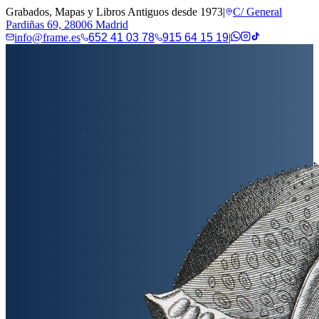
Grabados, Mapas y Libros Antiguos desde 1973
|
C/ General
Pardiñas 69, 28006 Madrid
info@frame.es
652 41 03 78
915 64 15 19
|