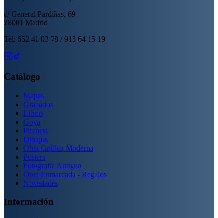
c/ General Pardiñas, 69
28001 Madrid
Tel: 652 41 03 78 / 915 64 15 19
Catálogo
Mapas
Grabados
Libros
Goya
Piranesi
Dibujos
Obra Gráfica Moderna
Posters
Fotografía Antigua
Obra Enmarcada - Regalos
Novedades
Información