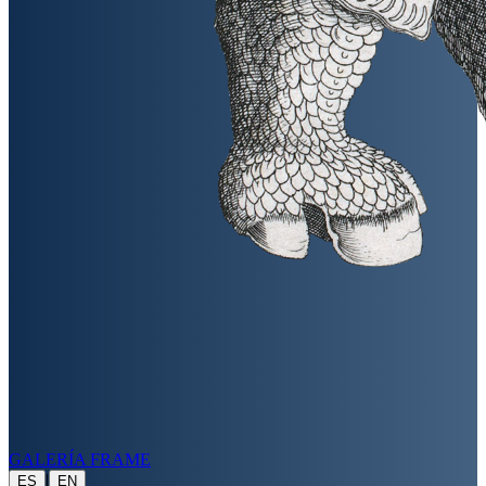
GALERÍA FRAME
|
ES
EN