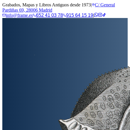
Grabados, Mapas y Libros Antiguos desde 1973
|
C/ General
Pardiñas 69, 28006 Madrid
info@frame.es
652 41 03 78
915 64 15 19
|