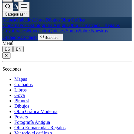
Categorías
Mapas
Grabados
Libros
Dibujos
Obra Gráfica
Moderna
Posters
Fotografía Antigua
Obra Enmarcada - Regalos
Goya
Piranesi
Novedades
Quiénes Somos
Sobre Nuestros
Grabados
Contacto
Buscar
…
Menú
|
ES
EN
✕
Secciones
Mapas
Grabados
Libros
Goya
Piranesi
Dibujos
Obra Gráfica Moderna
Posters
Fotografía Antigua
Obra Enmarcada - Regalos
Ver todo el catálogo