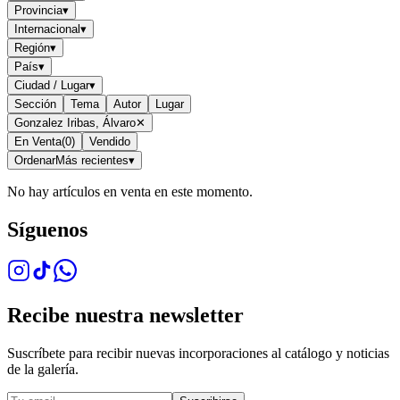
Provincia
▾
Internacional
▾
Región
▾
País
▾
Ciudad / Lugar
▾
Sección
Tema
Autor
Lugar
Gonzalez Iribas, Álvaro
✕
En Venta
(
0
)
Vendido
Ordenar
Más recientes
▾
No hay artículos en venta en este momento.
Síguenos
Recibe nuestra newsletter
Suscríbete para recibir nuevas incorporaciones al catálogo y noticias
de la galería.