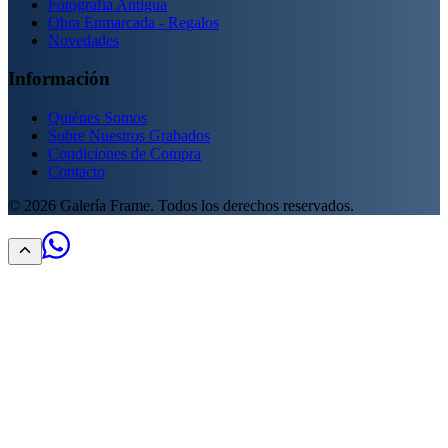
Fotografía Antigua
Obra Enmarcada - Regalos
Novedades
Información
Quiénes Somos
Sobre Nuestros Grabados
Condiciones de Compra
Contacto
©
2026
Galería Frame. Todos los derechos reservados.