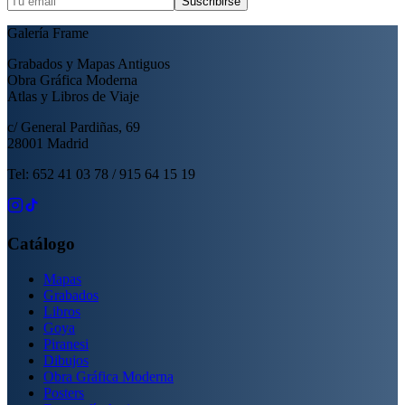
Suscribirse
Galería Frame
Grabados y Mapas Antiguos
Obra Gráfica Moderna
Atlas y Libros de Viaje
c/ General Pardiñas, 69
28001 Madrid
Tel: 652 41 03 78 / 915 64 15 19
Catálogo
Mapas
Grabados
Libros
Goya
Piranesi
Dibujos
Obra Gráfica Moderna
Posters