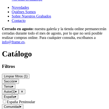
Novedades
Quiénes Somos
Sobre Nuestros Grabados
Contacto
Cerrado en agosto:
nuestra galería y la tienda online permanecerán
cerradas durante todo el mes de agosto, por lo que no será posible
realizar compras online. Para cualquier consulta, escríbanos a
info@frame.es
.
Catálogo
Filtros
Limpiar filtros
(
1
)
Sección
▾
Tema
▾
Autor
(
1
)
▾
✕
España
▾
España Peninsular
Comunidad
▾