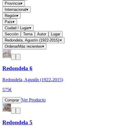
Provincia
▾
Internacional
▾
Región
▾
País
▾
Ciudad / Lugar
▾
Sección
Tema
Autor
Lugar
Redondela, Agustín (1922-2015)
✕
Ordenar
Más recientes
▾
Redondela 6
Redondela, Agustín (1922-2015)
575
€
Ver Producto
Comprar
Redondela 5