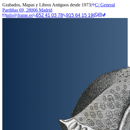
Grabados, Mapas y Libros Antiguos desde 1973
|
C/ General
Pardiñas 69, 28006 Madrid
info@frame.es
652 41 03 78
915 64 15 19
|