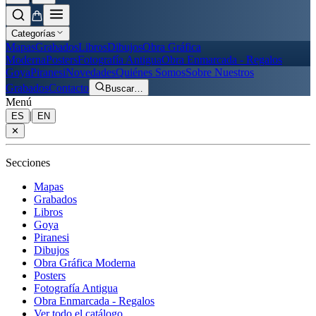
Categorías
Mapas
Grabados
Libros
Dibujos
Obra Gráfica
Moderna
Posters
Fotografía Antigua
Obra Enmarcada - Regalos
Goya
Piranesi
Novedades
Quiénes Somos
Sobre Nuestros
Grabados
Contacto
Buscar
…
Menú
|
ES
EN
✕
Secciones
Mapas
Grabados
Libros
Goya
Piranesi
Dibujos
Obra Gráfica Moderna
Posters
Fotografía Antigua
Obra Enmarcada - Regalos
Ver todo el catálogo