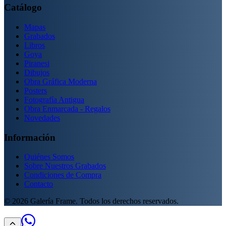
Catálogo
Mapas
Grabados
Libros
Goya
Piranesi
Dibujos
Obra Gráfica Moderna
Posters
Fotografía Antigua
Obra Enmarcada - Regalos
Novedades
Información
Quiénes Somos
Sobre Nuestros Grabados
Condiciones de Compra
Contacto
©
2026
Galería Frame. Todos los derechos reservados.