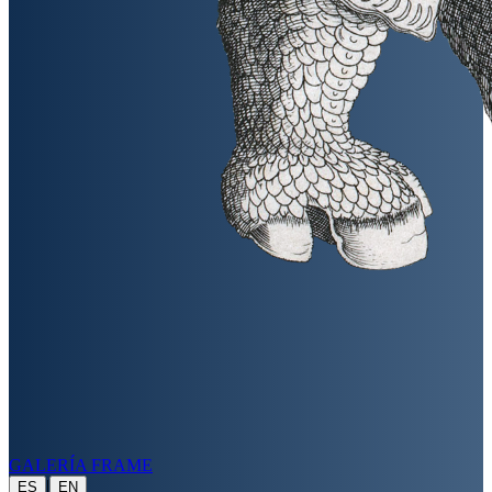
GALERÍA FRAME
|
ES
EN