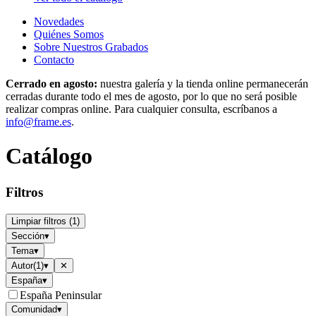
Novedades
Quiénes Somos
Sobre Nuestros Grabados
Contacto
Cerrado en agosto:
nuestra galería y la tienda online permanecerán
cerradas durante todo el mes de agosto, por lo que no será posible
realizar compras online. Para cualquier consulta, escríbanos a
info@frame.es
.
Catálogo
Filtros
Limpiar filtros
(
1
)
Sección
▾
Tema
▾
Autor
(
1
)
▾
✕
España
▾
España Peninsular
Comunidad
▾