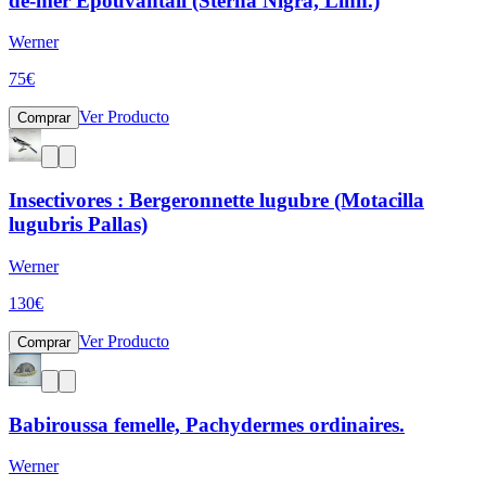
de-mer Epouvantail (Sterna Nigra, Linn.)
Werner
75
€
Ver Producto
Comprar
Insectivores : Bergeronnette lugubre (Motacilla
lugubris Pallas)
Werner
130
€
Ver Producto
Comprar
Babiroussa femelle, Pachydermes ordinaires.
Werner