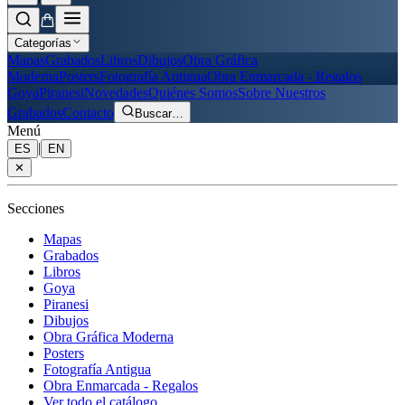
Categorías
Mapas
Grabados
Libros
Dibujos
Obra Gráfica
Moderna
Posters
Fotografía Antigua
Obra Enmarcada - Regalos
Goya
Piranesi
Novedades
Quiénes Somos
Sobre Nuestros
Grabados
Contacto
Buscar
…
Menú
|
ES
EN
✕
Secciones
Mapas
Grabados
Libros
Goya
Piranesi
Dibujos
Obra Gráfica Moderna
Posters
Fotografía Antigua
Obra Enmarcada - Regalos
Ver todo el catálogo