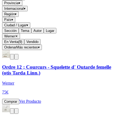
Provincia
▾
Internacional
▾
Región
▾
País
▾
Ciudad / Lugar
▾
Sección
Tema
Autor
Lugar
Werner
✕
En Venta
(
9
)
Vendido
Ordenar
Más recientes
▾
Ordre 12 ; Courcurs - Squelette d' Outarde femelle
(otis Tarda Linn.)
Werner
75
€
Ver Producto
Comprar