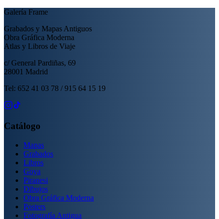
Galería Frame
Grabados y Mapas Antiguos
Obra Gráfica Moderna
Atlas y Libros de Viaje
c/ General Pardiñas, 69
28001 Madrid
Tel: 652 41 03 78 / 915 64 15 19
Catálogo
Mapas
Grabados
Libros
Goya
Piranesi
Dibujos
Obra Gráfica Moderna
Posters
Fotografía Antigua