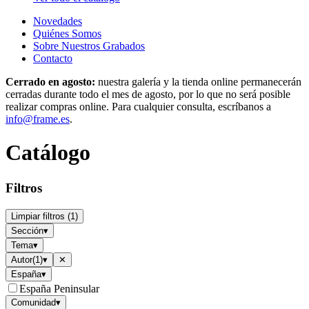
Novedades
Quiénes Somos
Sobre Nuestros Grabados
Contacto
Cerrado en agosto:
nuestra galería y la tienda online permanecerán
cerradas durante todo el mes de agosto, por lo que no será posible
realizar compras online. Para cualquier consulta, escríbanos a
info@frame.es
.
Catálogo
Filtros
Limpiar filtros
(
1
)
Sección
▾
Tema
▾
Autor
(
1
)
▾
✕
España
▾
España Peninsular
Comunidad
▾