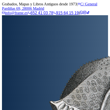
Grabados, Mapas y Libros Antiguos desde 1973
|
C/ General
Pardiñas 69, 28006 Madrid
info@frame.es
652 41 03 78
915 64 15 19
|