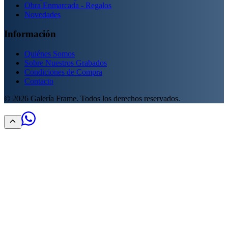
Obra Enmarcada - Regalos
Novedades
Información
Quiénes Somos
Sobre Nuestros Grabados
Condiciones de Compra
Contacto
©
2026
Galería Frame. Todos los derechos reservados.