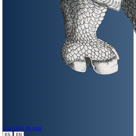
GALERÍA FRAME
|
ES
EN