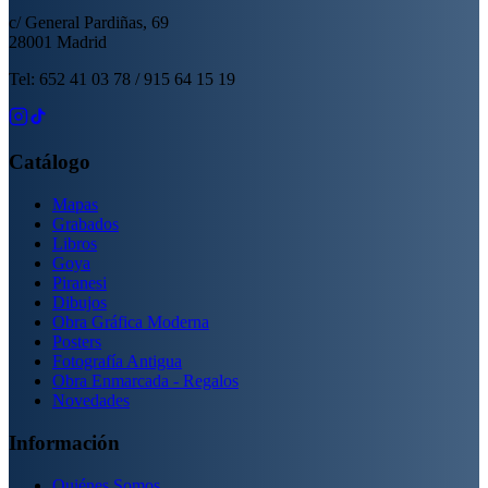
c/ General Pardiñas, 69
28001 Madrid
Tel: 652 41 03 78 / 915 64 15 19
Catálogo
Mapas
Grabados
Libros
Goya
Piranesi
Dibujos
Obra Gráfica Moderna
Posters
Fotografía Antigua
Obra Enmarcada - Regalos
Novedades
Información
Quiénes Somos