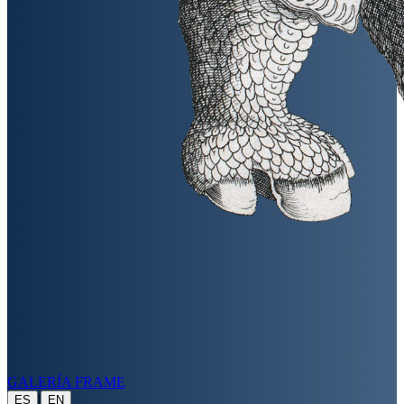
GALERÍA FRAME
|
ES
EN