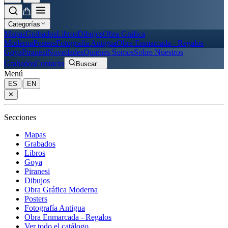
Categorías
Mapas
Grabados
Libros
Dibujos
Obra Gráfica
Moderna
Posters
Fotografía Antigua
Obra Enmarcada - Regalos
Goya
Piranesi
Novedades
Quiénes Somos
Sobre Nuestros
Grabados
Contacto
Buscar
…
Menú
|
ES
EN
✕
Secciones
Mapas
Grabados
Libros
Goya
Piranesi
Dibujos
Obra Gráfica Moderna
Posters
Fotografía Antigua
Obra Enmarcada - Regalos
Ver todo el catálogo