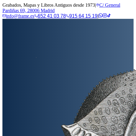
Grabados, Mapas y Libros Antiguos desde 1973
|
C/ General
Pardiñas 69, 28006 Madrid
info@frame.es
652 41 03 78
915 64 15 19
|