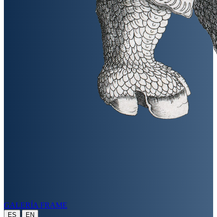
GALERÍA FRAME
|
ES
EN