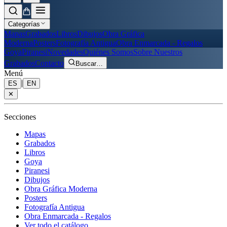
Categorías
Mapas
Grabados
Libros
Dibujos
Obra Gráfica
Moderna
Posters
Fotografía Antigua
Obra Enmarcada - Regalos
Goya
Piranesi
Novedades
Quiénes Somos
Sobre Nuestros
Grabados
Contacto
Buscar
…
Menú
|
ES
EN
✕
Secciones
Mapas
Grabados
Libros
Goya
Piranesi
Dibujos
Obra Gráfica Moderna
Posters
Fotografía Antigua
Obra Enmarcada - Regalos
Ver todo el catálogo