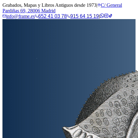
Grabados, Mapas y Libros Antiguos desde 1973
|
C/ General
Pardiñas 69, 28006 Madrid
info@frame.es
652 41 03 78
915 64 15 19
|