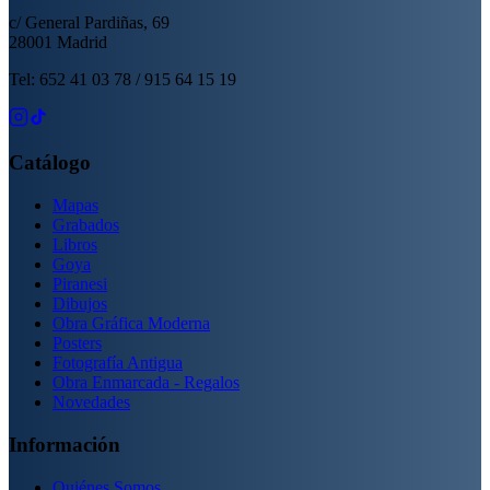
c/ General Pardiñas, 69
28001 Madrid
Tel: 652 41 03 78 / 915 64 15 19
Catálogo
Mapas
Grabados
Libros
Goya
Piranesi
Dibujos
Obra Gráfica Moderna
Posters
Fotografía Antigua
Obra Enmarcada - Regalos
Novedades
Información
Quiénes Somos