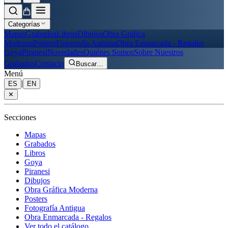
Categorías
Mapas
Grabados
Libros
Dibujos
Obra Gráfica
Moderna
Posters
Fotografía Antigua
Obra Enmarcada - Regalos
Goya
Piranesi
Novedades
Quiénes Somos
Sobre Nuestros
Grabados
Contacto
Buscar
…
Menú
|
ES
EN
✕
Secciones
Mapas
Grabados
Libros
Goya
Piranesi
Dibujos
Obra Gráfica Moderna
Posters
Fotografía Antigua
Obra Enmarcada - Regalos
Ver todo el catálogo