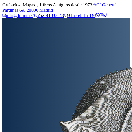
Grabados, Mapas y Libros Antiguos desde 1973
|
C/ General
Pardiñas 69, 28006 Madrid
info@frame.es
652 41 03 78
915 64 15 19
|