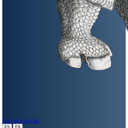
GALERÍA FRAME
|
ES
EN