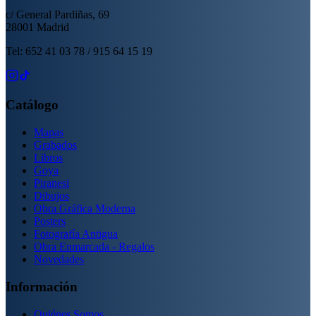
c/ General Pardiñas, 69
28001 Madrid
Tel: 652 41 03 78 / 915 64 15 19
Catálogo
Mapas
Grabados
Libros
Goya
Piranesi
Dibujos
Obra Gráfica Moderna
Posters
Fotografía Antigua
Obra Enmarcada - Regalos
Novedades
Información
Quiénes Somos