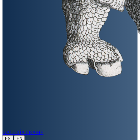
GALERÍA FRAME
|
ES
EN