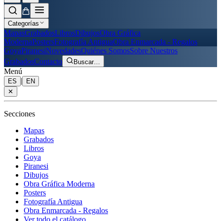
Categorías
Mapas
Grabados
Libros
Dibujos
Obra Gráfica
Moderna
Posters
Fotografía Antigua
Obra Enmarcada - Regalos
Goya
Piranesi
Novedades
Quiénes Somos
Sobre Nuestros
Grabados
Contacto
Buscar
…
Menú
|
ES
EN
✕
Secciones
Mapas
Grabados
Libros
Goya
Piranesi
Dibujos
Obra Gráfica Moderna
Posters
Fotografía Antigua
Obra Enmarcada - Regalos
Ver todo el catálogo