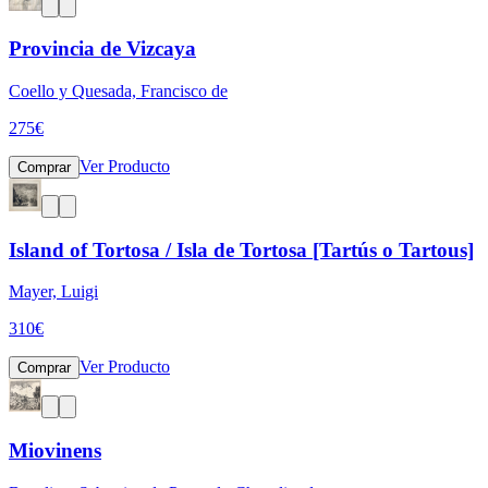
Provincia de Vizcaya
Coello y Quesada, Francisco de
275
€
Ver Producto
Comprar
Island of Tortosa / Isla de Tortosa [Tartús o Tartous]
Mayer, Luigi
310
€
Ver Producto
Comprar
Miovinens