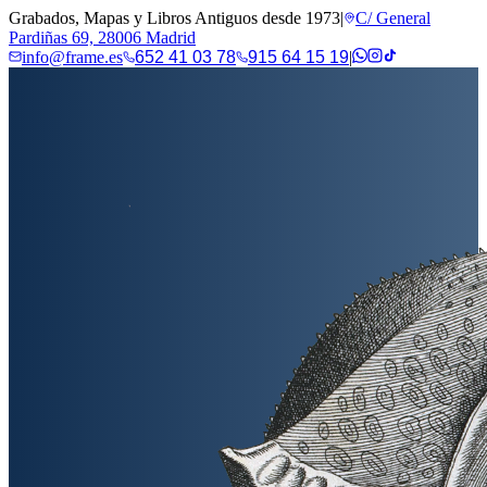
Grabados, Mapas y Libros Antiguos desde 1973
|
C/ General
Pardiñas 69, 28006 Madrid
info@frame.es
652 41 03 78
915 64 15 19
|