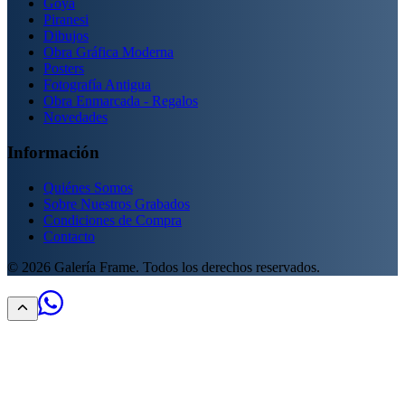
Goya
Piranesi
Dibujos
Obra Gráfica Moderna
Posters
Fotografía Antigua
Obra Enmarcada - Regalos
Novedades
Información
Quiénes Somos
Sobre Nuestros Grabados
Condiciones de Compra
Contacto
©
2026
Galería Frame. Todos los derechos reservados.