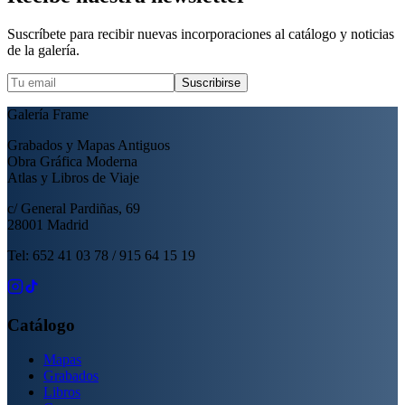
Suscríbete para recibir nuevas incorporaciones al catálogo y noticias
de la galería.
Suscribirse
Galería Frame
Grabados y Mapas Antiguos
Obra Gráfica Moderna
Atlas y Libros de Viaje
c/ General Pardiñas, 69
28001 Madrid
Tel: 652 41 03 78 / 915 64 15 19
Catálogo
Mapas
Grabados
Libros