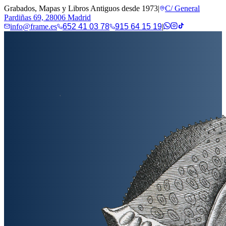
Grabados, Mapas y Libros Antiguos desde 1973
|
C/ General
Pardiñas 69, 28006 Madrid
info@frame.es
652 41 03 78
915 64 15 19
|