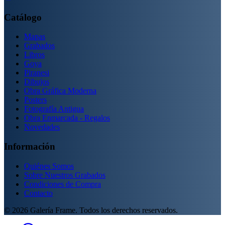
Catálogo
Mapas
Grabados
Libros
Goya
Piranesi
Dibujos
Obra Gráfica Moderna
Posters
Fotografía Antigua
Obra Enmarcada - Regalos
Novedades
Información
Quiénes Somos
Sobre Nuestros Grabados
Condiciones de Compra
Contacto
©
2026
Galería Frame. Todos los derechos reservados.