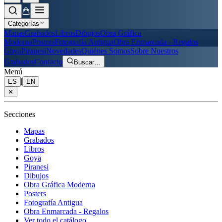
Categorías
Mapas
Grabados
Libros
Dibujos
Obra Gráfica
Moderna
Posters
Fotografía Antigua
Obra Enmarcada - Regalos
Goya
Piranesi
Novedades
Quiénes Somos
Sobre Nuestros
Grabados
Contacto
Buscar
…
Menú
|
ES
EN
✕
Secciones
Mapas
Grabados
Libros
Goya
Piranesi
Dibujos
Obra Gráfica Moderna
Posters
Fotografía Antigua
Obra Enmarcada - Regalos
Ver todo el catálogo