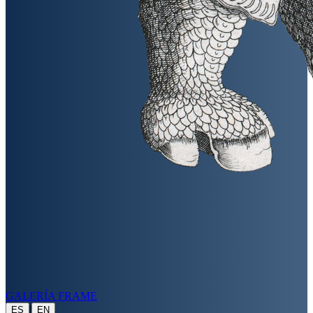
GALERÍA FRAME
|
ES
EN