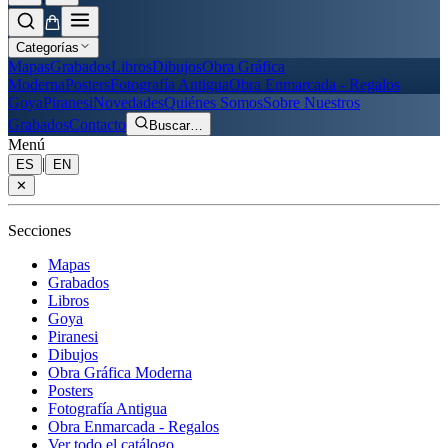
Categorías
Mapas
Grabados
Libros
Dibujos
Obra Gráfica
Moderna
Posters
Fotografía Antigua
Obra Enmarcada - Regalos
Goya
Piranesi
Novedades
Quiénes Somos
Sobre Nuestros
Grabados
Contacto
Buscar
…
Menú
|
ES
EN
✕
Secciones
Mapas
Grabados
Libros
Goya
Piranesi
Dibujos
Obra Gráfica Moderna
Posters
Fotografía Antigua
Obra Enmarcada - Regalos
Ver todo el catálogo