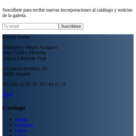
Suscríbete para recibir nuevas incorporaciones al catálogo y noticias
de la galería.
Suscribirse
Galería Frame
Grabados y Mapas Antiguos
Obra Gráfica Moderna
Atlas y Libros de Viaje
c/ General Pardiñas, 69
28001 Madrid
Tel: 652 41 03 78 / 915 64 15 19
Catálogo
Mapas
Grabados
Libros
Goya