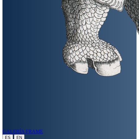
GALERÍA FRAME
|
ES
EN