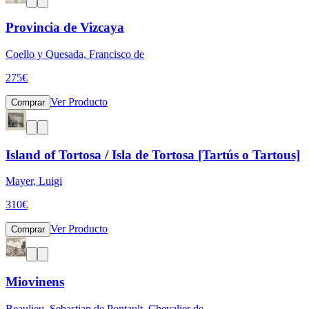
Provincia de Vizcaya
Coello y Quesada, Francisco de
275
€
Ver Producto
Comprar
Island of Tortosa / Isla de Tortosa [Tartús o Tartous]
Mayer, Luigi
310
€
Ver Producto
Comprar
Miovinens
Beaulieu, Sebastian de Pontault, Chevalier de