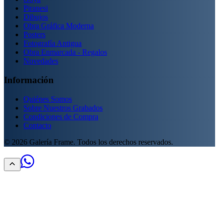
Piranesi
Dibujos
Obra Gráfica Moderna
Posters
Fotografía Antigua
Obra Enmarcada - Regalos
Novedades
Información
Quiénes Somos
Sobre Nuestros Grabados
Condiciones de Compra
Contacto
©
2026
Galería Frame. Todos los derechos reservados.