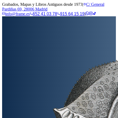
Grabados, Mapas y Libros Antiguos desde 1973
|
C/ General
Pardiñas 69, 28006 Madrid
info@frame.es
652 41 03 78
915 64 15 19
|