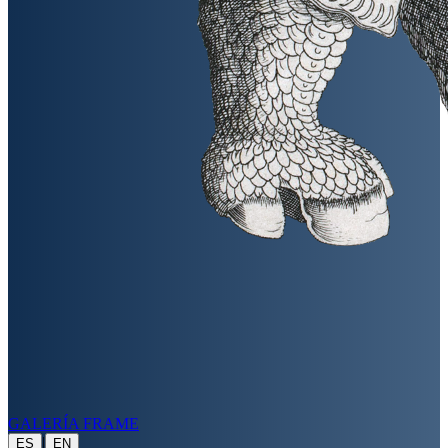
GALERÍA FRAME
|
ES
EN