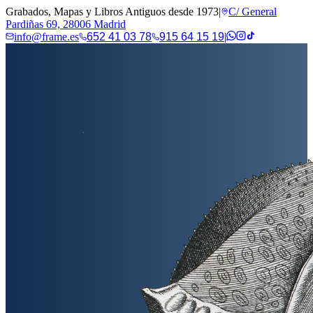
Grabados, Mapas y Libros Antiguos desde 1973
|
C/ General
Pardiñas 69, 28006 Madrid
info@frame.es
652 41 03 78
915 64 15 19
|