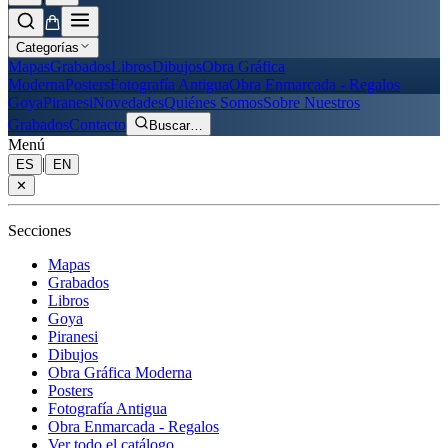
Categorías
Mapas
Grabados
Libros
Dibujos
Obra Gráfica
Moderna
Posters
Fotografía Antigua
Obra Enmarcada - Regalos
Goya
Piranesi
Novedades
Quiénes Somos
Sobre Nuestros
Grabados
Contacto
Buscar
…
Menú
|
ES
EN
✕
Secciones
Mapas
Grabados
Libros
Goya
Piranesi
Dibujos
Obra Gráfica Moderna
Posters
Fotografía Antigua
Obra Enmarcada - Regalos
Ver todo el catálogo