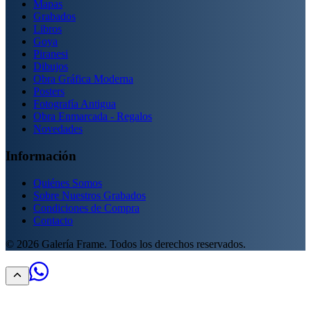
Mapas
Grabados
Libros
Goya
Piranesi
Dibujos
Obra Gráfica Moderna
Posters
Fotografía Antigua
Obra Enmarcada - Regalos
Novedades
Información
Quiénes Somos
Sobre Nuestros Grabados
Condiciones de Compra
Contacto
©
2026
Galería Frame. Todos los derechos reservados.