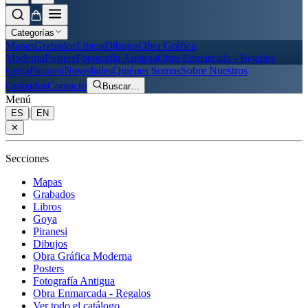
Categorías
Mapas
Grabados
Libros
Dibujos
Obra Gráfica
Moderna
Posters
Fotografía Antigua
Obra Enmarcada - Regalos
Goya
Piranesi
Novedades
Quiénes Somos
Sobre Nuestros
Grabados
Contacto
Buscar
…
Menú
|
ES
EN
✕
Secciones
Mapas
Grabados
Libros
Goya
Piranesi
Dibujos
Obra Gráfica Moderna
Posters
Fotografía Antigua
Obra Enmarcada - Regalos
Ver todo el catálogo