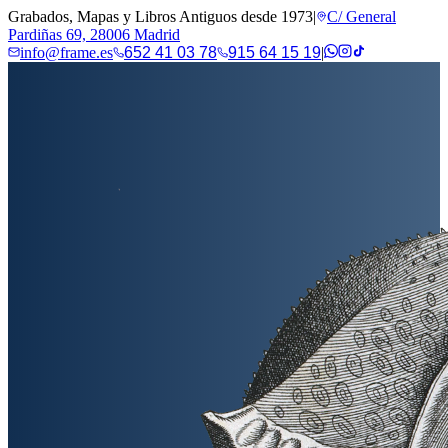
Grabados, Mapas y Libros Antiguos desde 1973
|
C/ General
Pardiñas 69, 28006 Madrid
info@frame.es
652 41 03 78
915 64 15 19
|