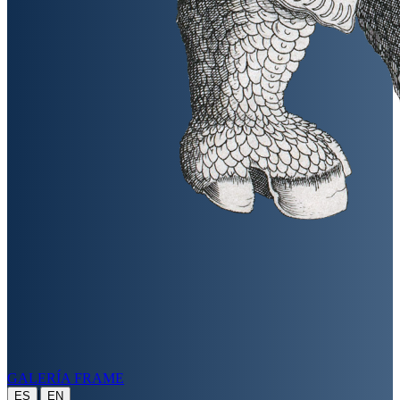
GALERÍA FRAME
|
ES
EN