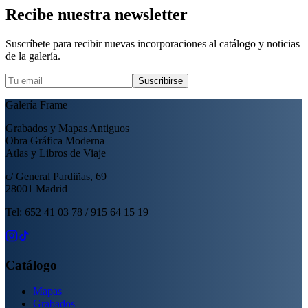
Recibe nuestra newsletter
Suscríbete para recibir nuevas incorporaciones al catálogo y noticias
de la galería.
Suscribirse
Galería Frame
Grabados y Mapas Antiguos
Obra Gráfica Moderna
Atlas y Libros de Viaje
c/ General Pardiñas, 69
28001 Madrid
Tel: 652 41 03 78 / 915 64 15 19
Catálogo
Mapas
Grabados