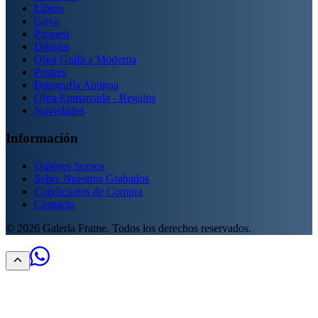
Libros
Goya
Piranesi
Dibujos
Obra Gráfica Moderna
Posters
Fotografía Antigua
Obra Enmarcada - Regalos
Novedades
Información
Quiénes Somos
Sobre Nuestros Grabados
Condiciones de Compra
Contacto
©
2026
Galería Frame. Todos los derechos reservados.