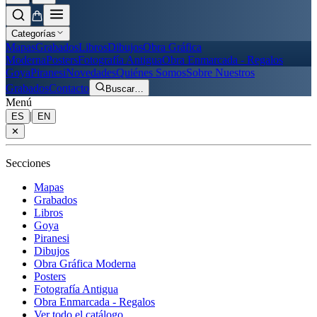
Categorías
Mapas
Grabados
Libros
Dibujos
Obra Gráfica
Moderna
Posters
Fotografía Antigua
Obra Enmarcada - Regalos
Goya
Piranesi
Novedades
Quiénes Somos
Sobre Nuestros
Grabados
Contacto
Buscar
…
Menú
|
ES
EN
✕
Secciones
Mapas
Grabados
Libros
Goya
Piranesi
Dibujos
Obra Gráfica Moderna
Posters
Fotografía Antigua
Obra Enmarcada - Regalos
Ver todo el catálogo