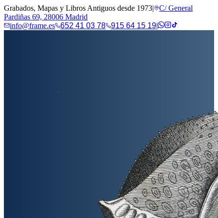
Grabados, Mapas y Libros Antiguos desde 1973
|
C/ General
Pardiñas 69, 28006 Madrid
info@frame.es
652 41 03 78
915 64 15 19
|