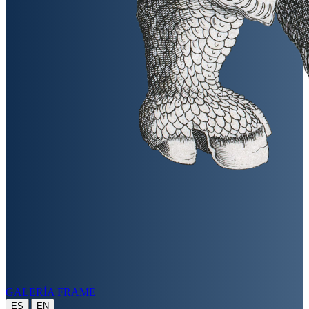
GALERÍA FRAME
|
ES
EN