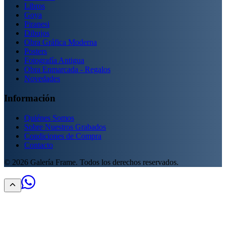
Libros
Goya
Piranesi
Dibujos
Obra Gráfica Moderna
Posters
Fotografía Antigua
Obra Enmarcada - Regalos
Novedades
Información
Quiénes Somos
Sobre Nuestros Grabados
Condiciones de Compra
Contacto
©
2026
Galería Frame. Todos los derechos reservados.