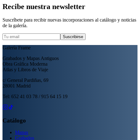
Recibe nuestra newsletter
Suscríbete para recibir nuevas incorporaciones al catálogo y noticias
de la galería.
Suscribirse
Galería Frame
Grabados y Mapas Antiguos
Obra Gráfica Moderna
Atlas y Libros de Viaje
c/ General Pardiñas, 69
28001 Madrid
Tel: 652 41 03 78 / 915 64 15 19
Catálogo
Mapas
Grabados