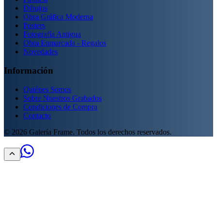
Dibujos
Obra Gráfica Moderna
Posters
Fotografía Antigua
Obra Enmarcada - Regalos
Novedades
Información
Quiénes Somos
Sobre Nuestros Grabados
Condiciones de Compra
Contacto
©
2026
Galería Frame. Todos los derechos reservados.