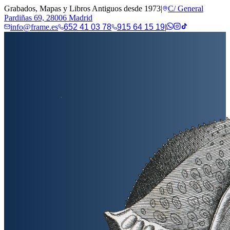
Grabados, Mapas y Libros Antiguos desde 1973
|
C/ General
Pardiñas 69, 28006 Madrid
info@frame.es
652 41 03 78
915 64 15 19
|