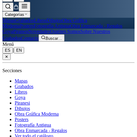
Categorías
Mapas
Grabados
Libros
Dibujos
Obra Gráfica
Moderna
Posters
Fotografía Antigua
Obra Enmarcada - Regalos
Goya
Piranesi
Novedades
Quiénes Somos
Sobre Nuestros
Grabados
Contacto
Buscar
…
Menú
|
ES
EN
✕
Secciones
Mapas
Grabados
Libros
Goya
Piranesi
Dibujos
Obra Gráfica Moderna
Posters
Fotografía Antigua
Obra Enmarcada - Regalos
Ver todo el catálogo