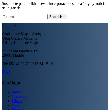
Suscríbete para recibir nuevas incorporaciones al catálogo y noticias
de la galería.
Suscribirse
Galería Frame
Grabados y Mapas Antiguos
Obra Gráfica Moderna
Atlas y Libros de Viaje
c/ General Pardiñas, 69
28001 Madrid
Tel: 652 41 03 78 / 915 64 15 19
Catálogo
Mapas
Grabados
Libros
Goya
Piranesi