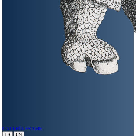
GALERÍA FRAME
|
ES
EN