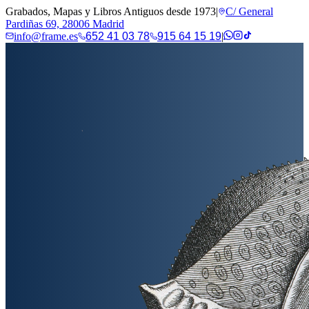
Grabados, Mapas y Libros Antiguos desde 1973
|
C/ General
Pardiñas 69, 28006 Madrid
info@frame.es
652 41 03 78
915 64 15 19
|