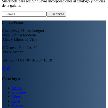
Suscríbete para recibir nuevas incorporaciones al catálogo y noticias
de la galería.
Suscribirse
Galería Frame
Grabados y Mapas Antiguos
Obra Gráfica Moderna
Atlas y Libros de Viaje
c/ General Pardiñas, 69
28001 Madrid
Tel: 652 41 03 78 / 915 64 15 19
Catálogo
Mapas
Grabados
Libros
Goya
Piranesi