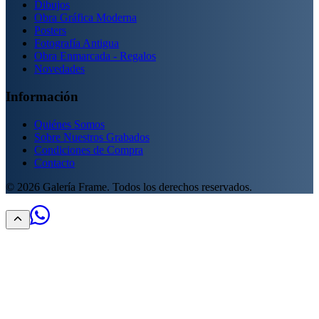
Dibujos
Obra Gráfica Moderna
Posters
Fotografía Antigua
Obra Enmarcada - Regalos
Novedades
Información
Quiénes Somos
Sobre Nuestros Grabados
Condiciones de Compra
Contacto
©
2026
Galería Frame. Todos los derechos reservados.