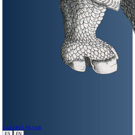
GALERÍA FRAME
|
ES
EN