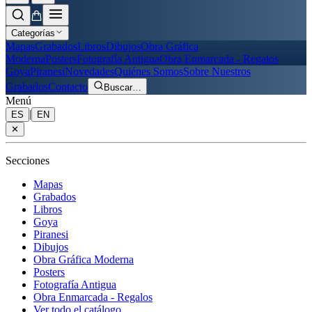
Categorías
Mapas
Grabados
Libros
Dibujos
Obra Gráfica
Moderna
Posters
Fotografía Antigua
Obra Enmarcada - Regalos
Goya
Piranesi
Novedades
Quiénes Somos
Sobre Nuestros
Grabados
Contacto
Buscar
…
Menú
|
ES
EN
✕
Secciones
Mapas
Grabados
Libros
Goya
Piranesi
Dibujos
Obra Gráfica Moderna
Posters
Fotografía Antigua
Obra Enmarcada - Regalos
Ver todo el catálogo