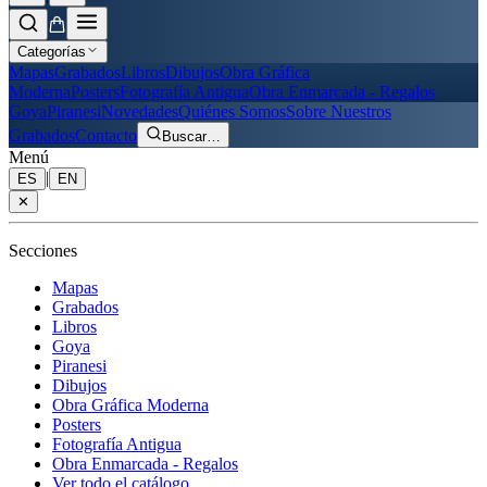
Categorías
Mapas
Grabados
Libros
Dibujos
Obra Gráfica
Moderna
Posters
Fotografía Antigua
Obra Enmarcada - Regalos
Goya
Piranesi
Novedades
Quiénes Somos
Sobre Nuestros
Grabados
Contacto
Buscar
…
Menú
|
ES
EN
✕
Secciones
Mapas
Grabados
Libros
Goya
Piranesi
Dibujos
Obra Gráfica Moderna
Posters
Fotografía Antigua
Obra Enmarcada - Regalos
Ver todo el catálogo