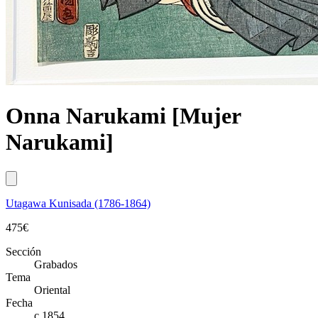
Onna Narukami [Mujer
Narukami]
Utagawa Kunisada (1786-1864)
475
€
Sección
Grabados
Tema
Oriental
Fecha
c.1854