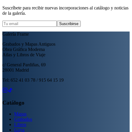
Suscríbete para recibir nuevas incorporaciones al catálogo y noticias
de la galería.
Suscribirse
Galería Frame
Grabados y Mapas Antiguos
Obra Gráfica Moderna
Atlas y Libros de Viaje
c/ General Pardiñas, 69
28001 Madrid
Tel: 652 41 03 78 / 915 64 15 19
Catálogo
Mapas
Grabados
Libros
Goya