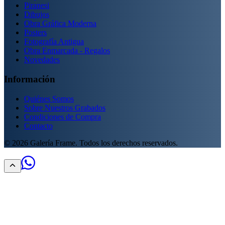
Piranesi
Dibujos
Obra Gráfica Moderna
Posters
Fotografía Antigua
Obra Enmarcada - Regalos
Novedades
Información
Quiénes Somos
Sobre Nuestros Grabados
Condiciones de Compra
Contacto
©
2026
Galería Frame. Todos los derechos reservados.