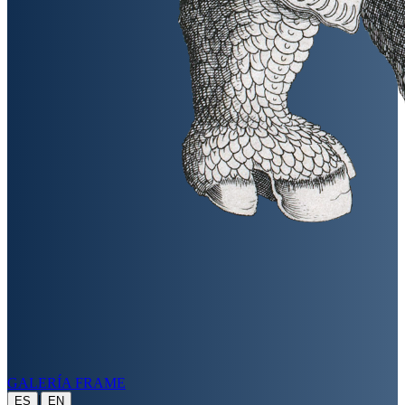
GALERÍA FRAME
|
ES
EN