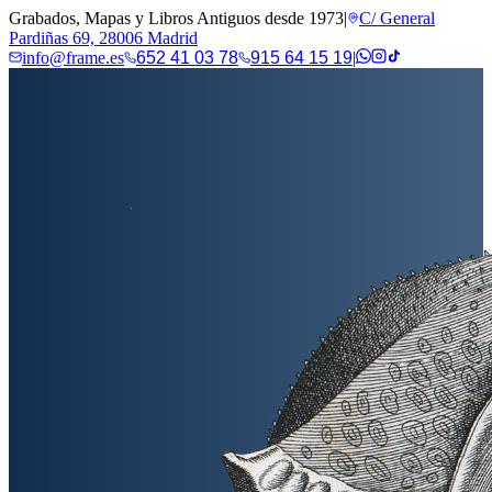
Grabados, Mapas y Libros Antiguos desde 1973
|
C/ General
Pardiñas 69, 28006 Madrid
info@frame.es
652 41 03 78
915 64 15 19
|