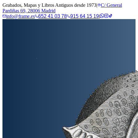
Grabados, Mapas y Libros Antiguos desde 1973
|
C/ General
Pardiñas 69, 28006 Madrid
info@frame.es
652 41 03 78
915 64 15 19
|