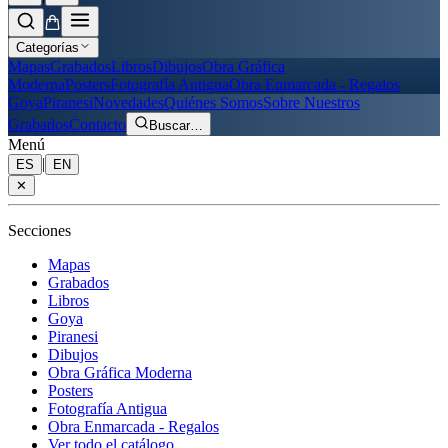
Categorías
Mapas
Grabados
Libros
Dibujos
Obra Gráfica
Moderna
Posters
Fotografía Antigua
Obra Enmarcada - Regalos
Goya
Piranesi
Novedades
Quiénes Somos
Sobre Nuestros
Grabados
Contacto
Buscar
…
Menú
|
ES
EN
✕
Secciones
Mapas
Grabados
Libros
Goya
Piranesi
Dibujos
Obra Gráfica Moderna
Posters
Fotografía Antigua
Obra Enmarcada - Regalos
Ver todo el catálogo