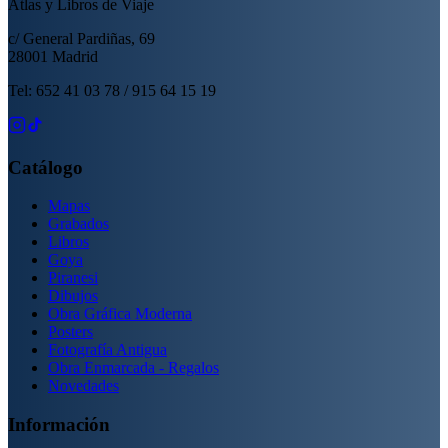
Atlas y Libros de Viaje
c/ General Pardiñas, 69
28001 Madrid
Tel: 652 41 03 78 / 915 64 15 19
Catálogo
Mapas
Grabados
Libros
Goya
Piranesi
Dibujos
Obra Gráfica Moderna
Posters
Fotografía Antigua
Obra Enmarcada - Regalos
Novedades
Información