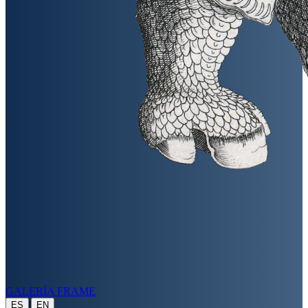
GALERÍA FRAME
|
ES
EN