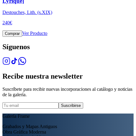
Lyrique]
Destouches, Lith. (s.XIX)
240
€
Ver Producto
Comprar
Síguenos
Recibe nuestra newsletter
Suscríbete para recibir nuevas incorporaciones al catálogo y noticias
de la galería.
Suscribirse
Galería Frame
Grabados y Mapas Antiguos
Obra Gráfica Moderna