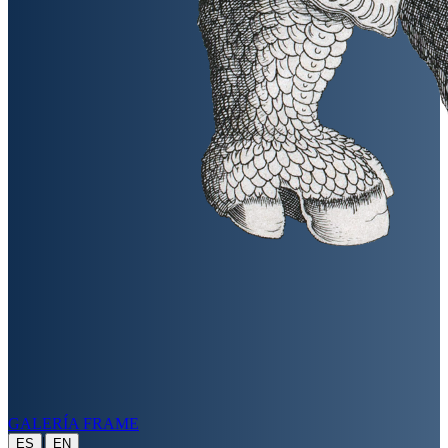
GALERÍA FRAME
|
ES
EN