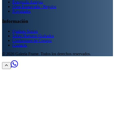
Fotografía Antigua
Obra Enmarcada - Regalos
Novedades
Información
Quiénes Somos
Sobre Nuestros Grabados
Condiciones de Compra
Contacto
©
2026
Galería Frame. Todos los derechos reservados.