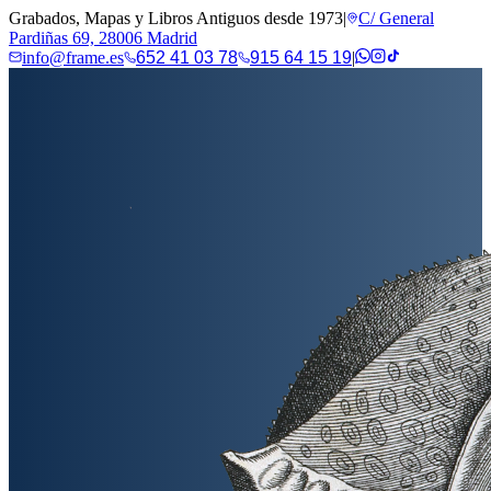
Grabados, Mapas y Libros Antiguos desde 1973
|
C/ General
Pardiñas 69, 28006 Madrid
info@frame.es
652 41 03 78
915 64 15 19
|