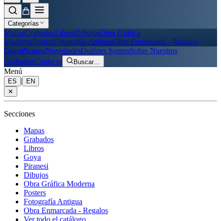
Categorías
Mapas
Grabados
Libros
Dibujos
Obra Gráfica
Moderna
Posters
Fotografía Antigua
Obra Enmarcada - Regalos
Goya
Piranesi
Novedades
Quiénes Somos
Sobre Nuestros
Grabados
Contacto
Buscar
…
Menú
|
ES
EN
✕
Secciones
Mapas
Grabados
Libros
Goya
Piranesi
Dibujos
Obra Gráfica Moderna
Posters
Fotografía Antigua
Obra Enmarcada - Regalos
Ver todo el catálogo