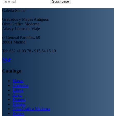
Suscribirse
Galería Frame
Grabados y Mapas Antiguos
Obra Gráfica Moderna
Atlas y Libros de Viaje
c/ General Pardiñas, 69
28001 Madrid
Tel: 652 41 03 78 / 915 64 15 19
Catálogo
Mapas
Grabados
Libros
Goya
Piranesi
Dibujos
Obra Gráfica Moderna
Posters