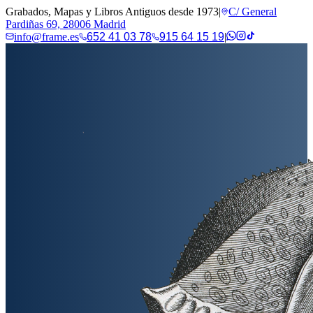
Grabados, Mapas y Libros Antiguos desde 1973
|
C/ General
Pardiñas 69, 28006 Madrid
info@frame.es
652 41 03 78
915 64 15 19
|