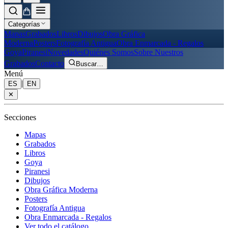
Categorías
Mapas
Grabados
Libros
Dibujos
Obra Gráfica
Moderna
Posters
Fotografía Antigua
Obra Enmarcada - Regalos
Goya
Piranesi
Novedades
Quiénes Somos
Sobre Nuestros
Grabados
Contacto
Buscar
…
Menú
|
ES
EN
✕
Secciones
Mapas
Grabados
Libros
Goya
Piranesi
Dibujos
Obra Gráfica Moderna
Posters
Fotografía Antigua
Obra Enmarcada - Regalos
Ver todo el catálogo