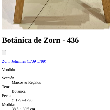
Botánica de Zorn - 436
Zorn, Johannes (1739-1799)
Vendido
Sección
Marcos & Regalos
Tema
Botanica
Fecha
c. 1797-1798
Medidas
38'5 × 30'5 cm