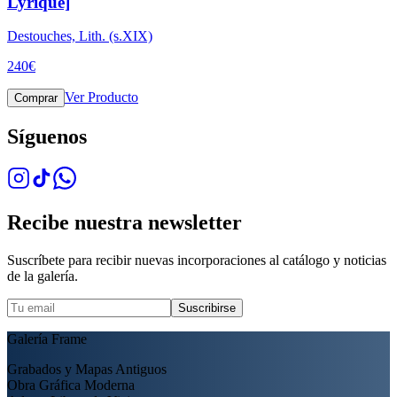
Lyrique]
Destouches, Lith. (s.XIX)
240
€
Ver Producto
Comprar
Síguenos
Recibe nuestra newsletter
Suscríbete para recibir nuevas incorporaciones al catálogo y noticias
de la galería.
Suscribirse
Galería Frame
Grabados y Mapas Antiguos
Obra Gráfica Moderna