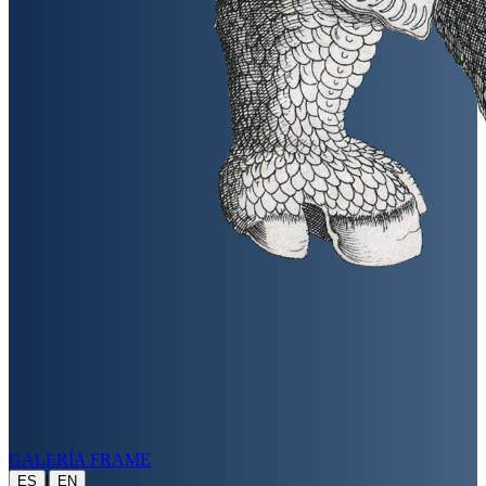
GALERÍA FRAME
|
ES
EN