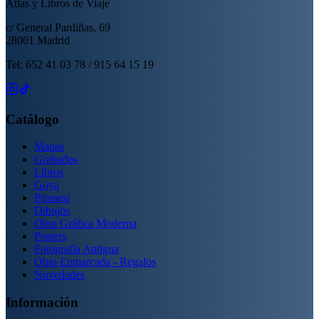
Atlas y Libros de Viaje
c/ General Pardiñas, 69
28001 Madrid
Tel: 652 41 03 78 / 915 64 15 19
Catálogo
Mapas
Grabados
Libros
Goya
Piranesi
Dibujos
Obra Gráfica Moderna
Posters
Fotografía Antigua
Obra Enmarcada - Regalos
Novedades
Información